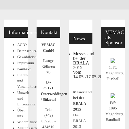
Informationen
Kontakt
VEMAC
als
News
Sponsor
AGB’s
VEMAC
GmbH
Datenschutz
Messestand
Gewährleistung
bei der
Lange
BRALA
Impressum
Göhren
2015
1. FC
Kontakt
vom
7b
Magdeburg
Liefer-
14.05.-17.05.2015
Fussball
und
D -
Versandkosten
39171
Messestand
Umwelt
Osterweddingen
bei der
und
/ Sülzetal
FSV
BRALA
Entsorgung
1895
2015
Tel.:
Über
Magdeburg
Die
(+49)
uns
Handball
BRALA
039205 -
Widerrufsrecht
2015
434610
Zahlungsarten