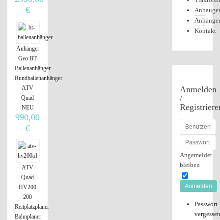
€
Anbauger
Anhänge
Kontakt
Anhänger
Geo BT
Ballenanhänger
Rundballenanhänger
Anmelden
ATV
/
Quad
Registriere
NEU
990,00
€
Angemeldet
bleiben
ATV
Quad
Anmelden
HV200
200
Passwort
Reitplatzplaner
vergesse
Bahnplaner