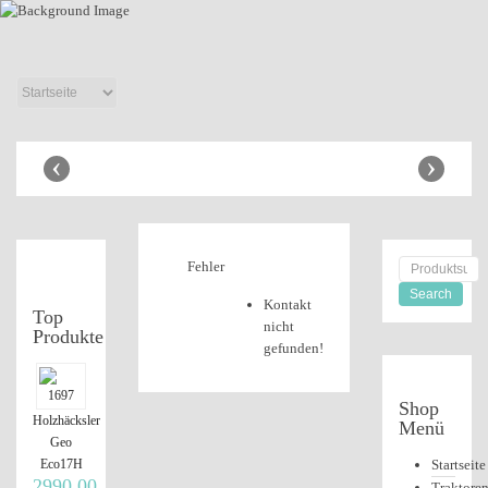
Anbaugeräte
Shop
‹
›
Fehler
Kontakt
Top
nicht
Produkte
gefunden!
Shop
Holzhäcksler
Menü
Geo
Startseite
Eco17H
2990,00
Traktore