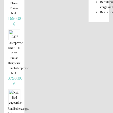
Benutzer
Planer
vergesse
Traktor
Registrie
NEU
1690,00
€
Ballenpresse
RBP870N
Netz
Presse
Heupresse
Rundballenpresse
NEU
3790,00
€
Rundballenzange,