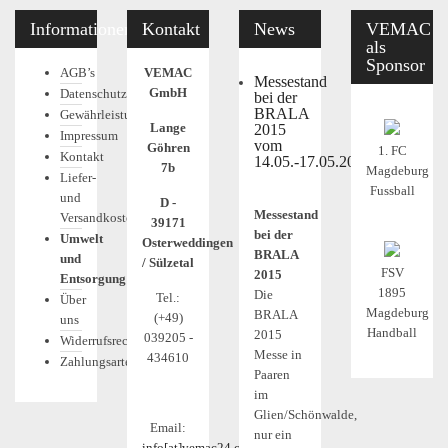
Informationen
Kontakt
News
VEMAC
als
Sponsor
AGB’s
VEMAC
Messestand
GmbH
Datenschutz
bei der
BRALA
Gewährleistung
Lange
2015
Impressum
vom
Göhren
1. FC
Kontakt
14.05.-17.05.2015
7b
Magdeburg
Liefer-
Fussball
und
D -
Messestand
Versandkosten
39171
bei der
Umwelt
Osterweddingen
BRALA
und
/ Sülzetal
FSV
2015
Entsorgung
1895
Die
Tel.:
Über
Magdeburg
BRALA
(+49)
uns
Handball
2015
039205 -
Widerrufsrecht
Messe in
434610
Zahlungsarten
Paaren
im
Glien/Schönwalde,
Email:
nur ein
info[at]vemac24.com