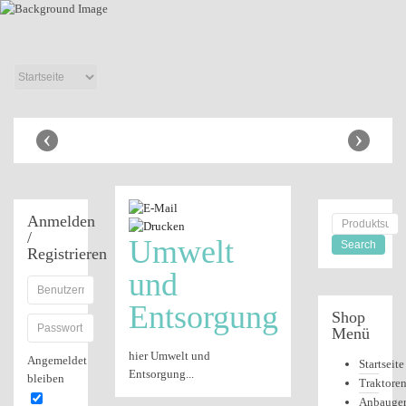
Anbaugeräte
Shop
‹
›
Anmelden
/
Umwelt
Registrieren
und
Entsorgung
Shop
Menü
hier Umwelt und
Angemeldet
Startseite
Entsorgung...
bleiben
Traktore
Anbauger