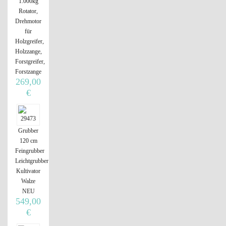
1.000kg
Rotator,
Drehmotor
für
Holzgreifer,
Holzzange,
Forstgreifer,
Forstzange
269,00
€
Grubber
120 cm
Feingrubber
Leichtgrubber
Kultivator
Walze
NEU
549,00
€