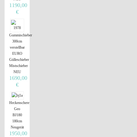
1190,00
€
Gummischieber
300cm
verstellbar
EURO
Gülleschieber
Mistschieber
NEU
1690,00
€
Heckenschere
Geo
BJ180
180cm
Neugerät
1950,00