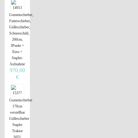
Gummischieber,
Futterschieber,
Gülleschieber,
Schneeschild,
260cm,
3Punkt +
Euro +
Stapler-
Aufnahme
970,00
€
Gummischieber
170cm
verstellbar
Gülleschieber
Stapler
Traktor
NEU