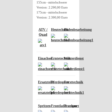
155cm - mittelschwere
Version: 2.290,00 Euro
175cm - mittelschwere
Version: 2.390,00 Euro
ATV /
Heutechnik
Bodenbearbeitung
Quad
Einachser
Erntetechnik
Winterdienst
Ersatzteile
Pferdesport
Forsttechnik
Spritzen
Frontladeranbau
Transport