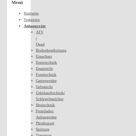
Menü
Startseite
Traktoren
Anbaugeräte
ATV
/
Quad
Bodenbearbeitung
Einachser
Erntetechnik
Ersatzteile
Forsttechnik
Gartengeräte
Gebraucht
Grünlandtechnik/
Schlegelmulcher
Heutechnik
Frontlader-
Anbaugeräte
Pferdesport
Spritzen
Transport