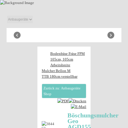
Anhänger
Shop
‹
›
Bodenfräse Fräse FPM
105cm, 105cm
Arbeitsbreite
Mulcher Bellon M
TTB 180cm verstellbar
Zurück zu: Anbaugeräte
Shop
Böschungsmulcher
Geo
AGD155