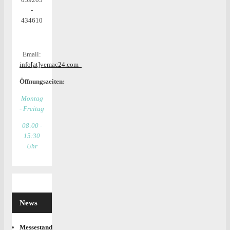
-
434610
Email:
info[at]vemac24.com
Öffnungszeiten:
Montag
- Freitag
08:00 -
15:30
Uhr
News
Messestand