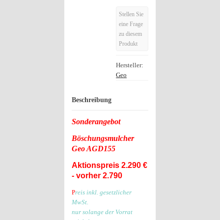
Stellen Sie
eine Frage
zu diesem
Produkt
Hersteller:
Geo
Beschreibung
Sonderangebot
Böschungsmulcher
Geo AGD155
Aktionspreis 2.290 €
- vorher 2.790
P
reis inkl. gesetzlicher
MwSt.
nur solange der Vorrat