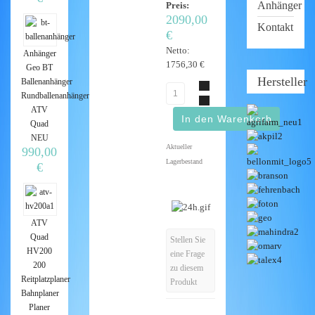
Anhänger
Preis:
2090,00
Kontakt
€
Netto:
Anhänger
1756,30 €
Geo BT
Hersteller
Ballenanhänger
Rundballenanhänger
ATV
Quad
NEU
Aktueller
990,00
Lagerbestand
€
ATV
Quad
Stellen Sie
HV200
eine Frage
200
zu diesem
Reitplatzplaner
Produkt
Bahnplaner
Planer