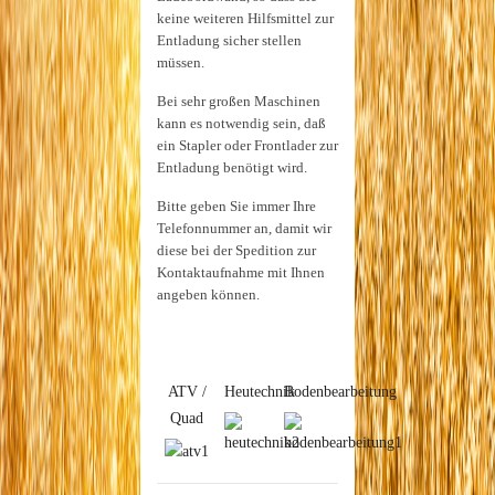
keine weiteren Hilfsmittel zur
Entladung sicher stellen
müssen.
Bei sehr großen Maschinen
kann es notwendig sein, daß
ein Stapler oder Frontlader zur
Entladung benötigt wird.
Bitte geben Sie immer Ihre
Telefonnummer an, damit wir
diese bei der Spedition zur
Kontaktaufnahme mit Ihnen
angeben können.
ATV /
Heutechnik
Bodenbearbeitung
Quad