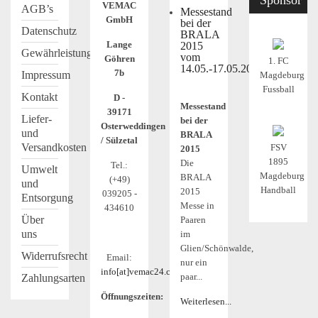
Sponsor
VEMAC
AGB’s
Messestand
GmbH
bei der
Datenschutz
BRALA
Lange
2015
Gewährleistung
vom
Göhren
1. FC
14.05.-17.05.2015
7b
Impressum
Magdeburg
Fussball
Kontakt
D -
Messestand
39171
Liefer-
bei der
Osterweddingen
und
BRALA
/ Sülzetal
Versandkosten
FSV
2015
1895
Die
Tel.:
Umwelt
Magdeburg
BRALA
(+49)
und
Handball
2015
039205 -
Entsorgung
Messe in
434610
Über
Paaren
uns
im
Glien/Schönwalde,
Widerrufsrecht
Email:
nur ein
info[at]vemac24.com
paar...
Zahlungsarten
Öffnungszeiten:
Weiterlesen...