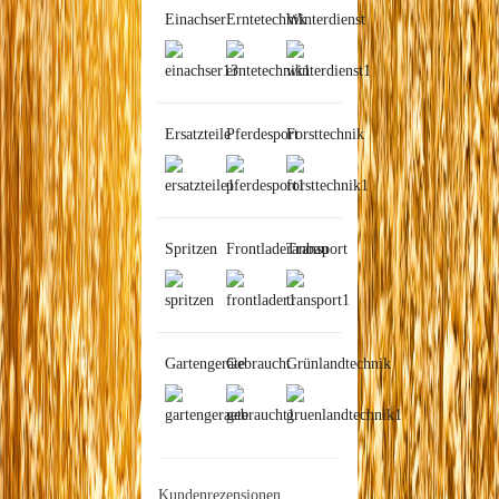
Einachser
Erntetechnik
Winterdienst
Ersatzteile
Pferdesport
Forsttechnik
Spritzen
Frontladeranbau
Transport
Gartengeräte
Gebraucht
Grünlandtechnik
Kundenrezensionen