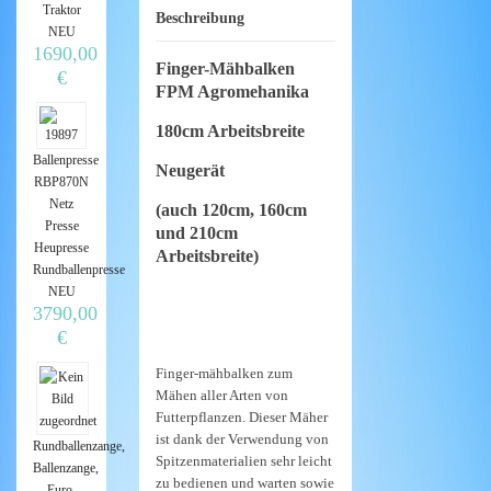
Traktor
Beschreibung
NEU
1690,00
Finger-Mähbalken
€
FPM Agromehanika
180cm
Arbeitsbreite
Ballenpresse
Neugerät
RBP870N
Netz
(auch 120cm, 160cm
Presse
und 210cm
Heupresse
Arbeitsbreite)
Rundballenpresse
NEU
3790,00
€
Finger-mähbalken zum
Mähen aller Arten von
Futterpflanzen. Dieser Mäher
ist dank der Verwendung von
Rundballenzange,
Spitzenmaterialien sehr leicht
Ballenzange,
zu bedienen und warten sowie
Euro-