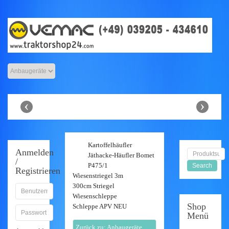
Anhänger Shop
‹
›
Kartoffelhäufler
Anmelden
Jäthacke-Häufler Bomet
/
P475/1
Registrieren
Wiesenstriegel 3m
300cm Striegel
Wiesenschleppe
Shop
Schleppe APV NEU
Menü
Zurück zu: Anbaugeräte