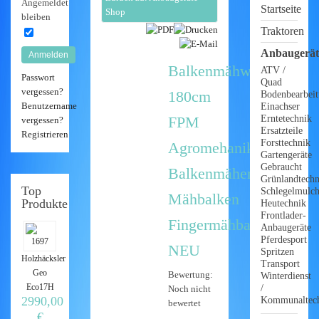
Angemeldet
Startseite
Shop
bleiben
Traktoren
Anbaugerät
Anmelden
Balkenmähwerk
ATV /
Passwort
Quad
vergessen?
180cm
Bodenbearbei
Benutzername
Einachser
FPM
Erntetechnik
vergessen?
Ersatzteile
Registrieren
Forsttechnik
Agromehanika
Gartengeräte
Gebraucht
Balkenmäher
Grünlandtechn
Top
Schlegelmulch
Mähbalken
Produkte
Heutechnik
Frontlader-
Fingermähbalken
Anbaugeräte
Pferdesport
NEU
Spritzen
Holzhäcksler
Transport
Geo
Bewertung:
Winterdienst
Eco17H
/
Noch nicht
2990,00
Kommunaltec
bewertet
€