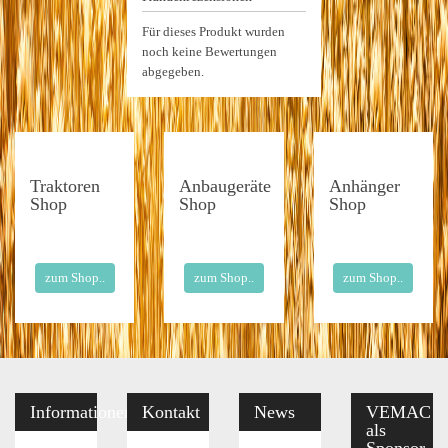
Für dieses Produkt wurden
noch keine Bewertungen
abgegeben.
Traktoren
Anbaugeräte
Anhänger
Shop
Shop
Shop
zum Shop..
zum Shop..
zum Shop..
Informationen
Kontakt
News
VEMAC
als