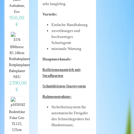
sehr langlebig.
Aufnahme,
Eco
Vorteile:
950,00
€
Einfache Handhabung
zuverlässiges und
hochwertiges
Schnittgerät
BMhorse
minimale Wartung
R1 240cm
Reitbahnplaner
Hauptmerkmale:
Reitplatzplaner
Keilriemenantrieb mit
Bahnplaner
Straffgurten
NEU
2390,00
Schnittleisten-Startsystem
€
Rahmenstruktur:
Sicherheitssystem für
Bodenfräse
automatische Freigabe
Fräse Geo
des Schneidegerätes bei
TL125,
Hindernissen;
125cm