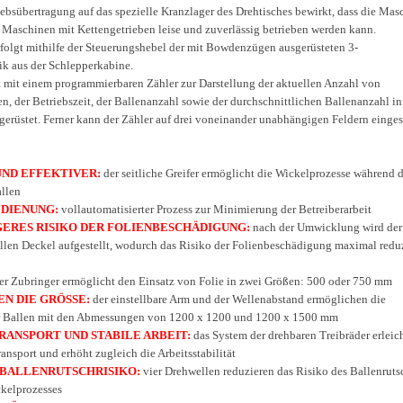
iebsübertragung auf das spezielle Kranzlager des Drehtisches bewirkt, dass die Mas
 Maschinen mit Kettengetrieben leise und zuverlässig betrieben werden kann.
folgt mithilfe der Steuerungshebel der mit Bowdenzügen ausgerüsteten 3-
ik aus der Schlepperkabine.
t mit einem programmierbaren Zähler zur Darstellung der aktuellen Anzahl von
, der Betriebszeit, der Ballenanzahl sowie der durchschnittlichen Ballenanzahl i
gerüstet. Ferner kann der Zähler auf drei voneinander unabhängigen Feldern einges
ND EFFEKTIVER:
der seitliche Greifer ermöglicht die Wickelprozesse während d
llen
DIENUNG:
vollautomatisierter Prozess zur Minimierung der Betreiberarbeit
ERES RISIKO DER FOLIENBESCHÄDIGUNG:
nach der Umwicklung wird der
llen Deckel aufgestellt, wodurch das Risiko der Folienbeschädigung maximal reduz
er Zubringer ermöglicht den Einsatz von Folie in zwei Größen: 500 oder 750 mm
EN DIE GRÖSSE:
der einstellbare Arm und der Wellenabstand ermöglichen die
 Ballen mit den Abmessungen von 1200 x 1200 und 1200 x 1500 mm
RANSPORT UND STABILE ARBEIT:
das System der drehbaren Treibräder erleich
nsport und erhöht zugleich die Arbeitsstabilität
 BALLENRUTSCHRISIKO:
vier Drehwellen reduzieren das Risiko des Ballenruts
kelprozesses