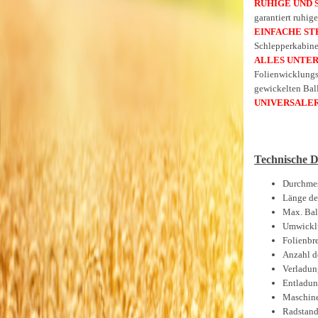
RUHIGE UND 
garantiert ruhig
EINFACHE ST
Schlepperkabin
ALLES UNTE
Folienwicklungsa
gewickelten Bal
UNIVERSALER
Technische D
Durchmes
Länge de
Max. Bal
Umwicklu
Folienbr
Anzahl d
Verladun
Entladun
Maschine
Radstand