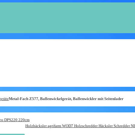
Anhänger Shop
eräte
Metal-Fach Z577, Ballenwickelgerät, Ballenwickler mit Seitenlader
eo DPS220 220cm
Holzhäcksler agrifarm WOD7 Holzschredder Häcksler Schredder 