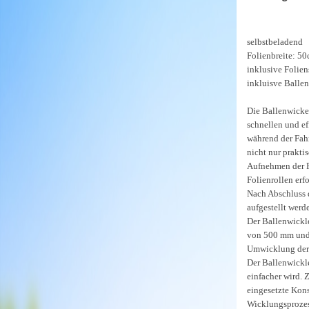
selbstbeladend
Folienbreite: 5
inklusive Folie
inkluisve Ballen
Die Ballenwickel
schnellen und ef
während der Fah
nicht nur prakti
Aufnehmen der F
Folienrollen erfo
Nach Abschluss 
aufgestellt werd
Der Ballenwickle
von 500 mm und 
Umwicklung der
Der Ballenwickl
einfacher wird. 
eingesetzte Kons
Wicklungsprozes