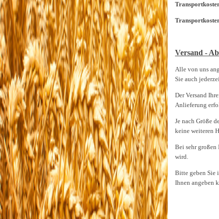
Transportkosten
Transportkoste
Versand - Ab
Alle von uns an
Sie auch jederz
Der Versand Ihre
Anlieferung erfo
Je nach Größe d
keine weiteren H
Bei sehr großen 
wird.
Bitte geben Sie 
Ihnen angeben 