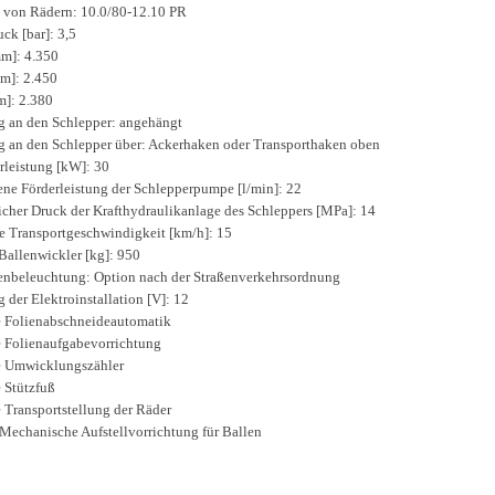
von Rädern: 10.0/80-12.10 PR
ck [bar]: 3,5
m]: 4.350
mm]: 2.450
]: 2.380
 an den Schlepper: angehängt
 an den Schlepper über: Ackerhaken oder Transporthaken oben
rleistung [kW]: 30
ne Förderleistung der Schlepperpumpe [l/min]: 22
licher Druck der Krafthydraulikanlage des Schleppers [MPa]: 14
 Transportgeschwindigkeit [km/h]: 15
Ballenwickler [kg]: 950
nbeleuchtung: Option nach der Straßenverkehrsordnung
der Elektroinstallation [V]: 12
e Folienabschneideautomatik
e Folienaufgabevorrichtung
e Umwicklungszähler
 Stützfuß
 Transportstellung der Räder
 Mechanische Aufstellvorrichtung für Ballen