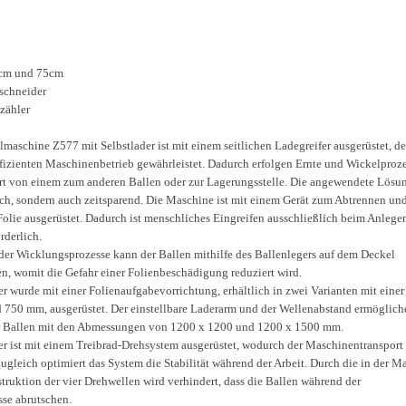
0cm und 75cm
nschneider
zähler
maschine Z577 mit Selbstlader ist mit einem seitlichen Ladegreifer ausgerüstet, de
fizienten Maschinenbetrieb gewährleistet. Dadurch erfolgen Ernte und Wickelproz
rt von einem zum anderen Ballen oder zur Lagerungsstelle. Die angewendete Lösun
sch, sondern auch zeitsparend. Die Maschine ist mit einem Gerät zum Abtrennen un
olie ausgerüstet. Dadurch ist menschliches Eingreifen ausschließlich beim Anlege
rderlich.
der Wicklungsprozesse kann der Ballen mithilfe des Ballenlegers auf dem Deckel
en, womit die Gefahr einer Folienbeschädigung reduziert wird.
r wurde mit einer Folienaufgabevorrichtung, erhältlich in zwei Varianten mit einer
750 mm, ausgerüstet. Der einstellbare Laderarm und der Wellenabstand ermöglich
 Ballen mit den Abmessungen von 1200 x 1200 und 1200 x 1500 mm.
er ist mit einem Treibrad-Drehsystem ausgerüstet, wodurch der Maschinentransport
Zugleich optimiert das System die Stabilität während der Arbeit. Durch die in der M
truktion der vier Drehwellen wird verhindert, dass die Ballen während der
se abrutschen.