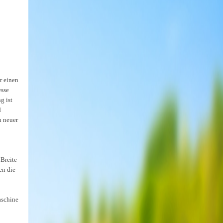
r einen
esse
g ist
d
n neuer
 Breite
en die
aschine