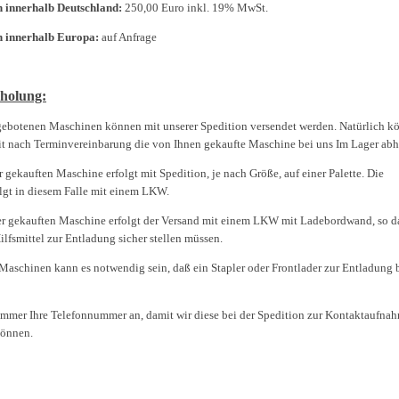
 innerhalb Deutschland:
250,00 Euro inkl. 19% MwSt.
n innerhalb Europa:
auf Anfrage
holung:
gebotenen Maschinen können mit unserer Spedition versendet werden. Natürlich k
eit nach Terminvereinbarung die von Ihnen gekaufte Maschine bei uns Im Lager abh
r gekauften Maschine erfolgt mit Spedition, je nach Größe, auf einer Palette. Die
lgt in diesem Falle mit einem LKW.
er gekauften Maschine erfolgt der Versand mit einem LKW mit Ladebordwand, so da
ilfsmittel zur Entladung sicher stellen müssen.
Maschinen kann es notwendig sein, daß ein Stapler oder Frontlader zur Entladung 
immer Ihre Telefonnummer an, damit wir diese bei der Spedition zur Kontaktaufna
können.