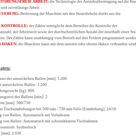
STÖRUNGSFREIE ARBEIT:
die Technologie der Antriebsübertragung auf die Kra
e und zuverlässige Arbeit
EUERUNG:
Bedienung der Maschine mit den Steuerhebeln direkt aus der
e
R KONTROLLE:
der Zähler ermöglicht dem Betreiber die Kontrolle der
nzahl, der Arbeitszeit sowie der durchschnittlichen Anzahl der innerhalb einer St
len. Der Zähler kann unabhängig vom Betrieb auf drei Feldern programmiert werde
 HAKEN:
die Maschine kann mit dem unteren oder oberen Haken verbunden wer
aten:
ser der umwickelten Ballen [mm]: 1.200
r umwickelten Ballen: 1.200
lengewicht [kg]: 800
ngszeit des Ballens [min]: 2
eite [mm]: 500/750
er Tischumdrehungen bei 500 mm / 750 mm Folie [Umdrehung]: 24/16
g von Ballen: Automatisch mit Verladearm
g von Ballen: Automatisch mit schwenkbarem Tischrahmen
nantrieb: hydraulisch
 [mm]: 2.030