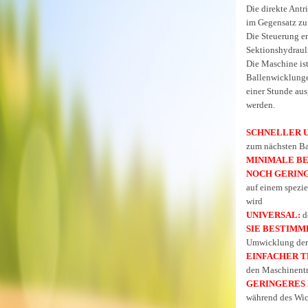
Die direkte Antr
im Gegensatz zu
Die Steuerung er
Sektionshydraul
Die Maschine is
Ballenwicklungen
einer Stunde aus
werden.
SCHNELLER U
zum nächsten Ba
MINIMALE BE
NOCH GERING
auf einem spezie
wird
UNIVERSAL:
d
SIE BESTIMM
Umwicklung der
EINFACHER T
den Maschinentra
GERINGERES
während des Wic