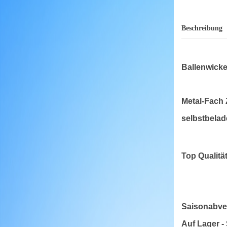
Beschreibung
Ballenwicke
Metal-Fach
selbstbela
Top Qualitä
Saisonabver
Auf Lager -