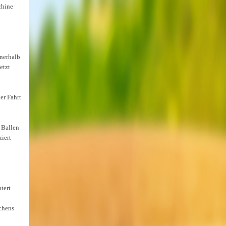
chine
nnerhalb
etzt
er Fahrt
 Ballen
iert
tert
chens