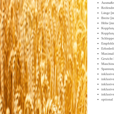
Ausmaße 
Reifendru
Länge [m
Breite [
Höhe [mm
Kopplung
Kopplung
Schleppe
Empfohle
Erforder
Maximale
Gewicht 
Maschine
Spannung 
inklusiv
inklusiv
inklusiv
inklusive
inklusive
optional