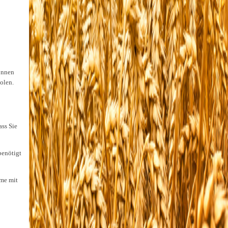
önnen
olen.
ss Sie
benötigt
hme mit