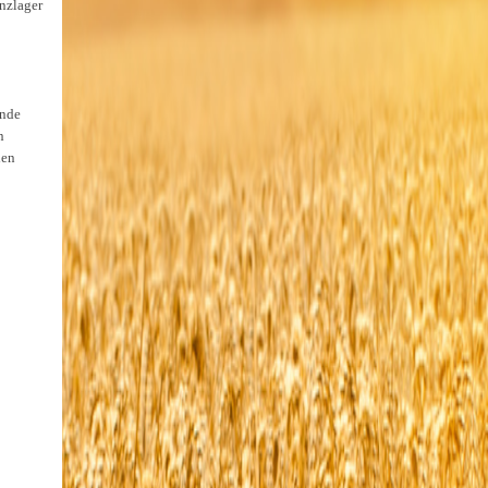
nzlager
unde
n
den