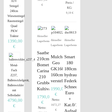
ATV
Preis /
€
Striegel
KG:
240cm
9,19 €
Wiesenstriegel
Rasenstriegel
Quad
PKW
Traktor
Aktueller
Aktueller
Aktueller
1390,00
Lagerbestand
Lagerbestand
Lagerbestand
€
Saatbettkombination
Mulcher
Smart
210cm
Geo
180
Bomet
Metal-
GK160
180cm
Carina
Fach
160cm
hydraul.
Z237,
210
verstellbar
Federklappen
Ballenwickelgerät,
Grubber
Ballenwickler
Schneeschild,
Kultivator
1990,00
mit
Euro
€
Selbstlader
1790,00
+
Netto:
4790,00
€
Kat.0/1
1672,27
€
Netto:
€
Aufnahme