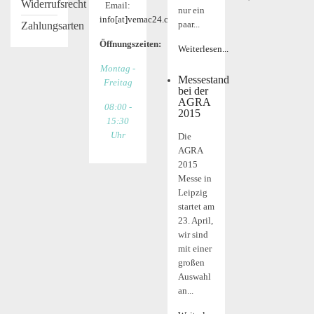
Widerrufsrecht
Email:
nur ein
info[at]vemac24.com
paar...
Zahlungsarten
Öffnungszeiten:
Weiterlesen...
Montag -
Messestand
Freitag
bei der
AGRA
08:00 -
2015
15:30
Uhr
Die
AGRA
2015
Messe in
Leipzig
startet am
23. April,
wir sind
mit einer
großen
Auswahl
an...