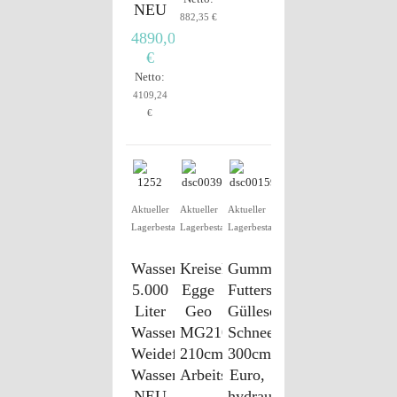
NEU
882,35 €
4890,00
€
Netto:
4109,24
€
Aktueller
Aktueller
Aktueller
Lagerbestand
Lagerbestand
Lagerbestand
Wasserfass
Kreiselegge,
Gummischieber,
5.000
Egge
Futterschieber,
Liter
Geo
Gülleschieber,
Wassertank
MG210,
Schneeschild,
Weidefass
210cm
300cm,
Wasserwagen
Arbeitsbreite
Euro,
NEU
hydraulisch