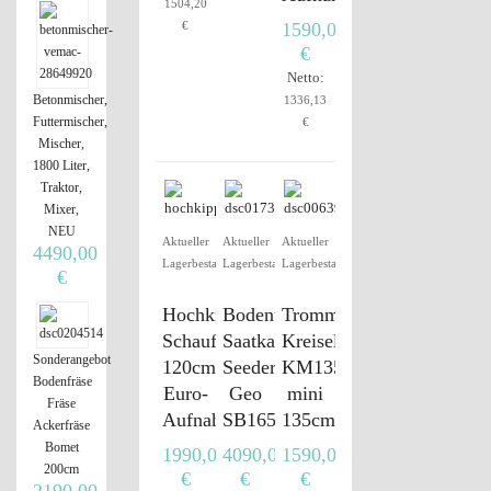
1504,20
€
1590,00
€
Netto:
Betonmischer,
1336,13
Futtermischer,
€
Mischer,
1800 Liter,
Traktor,
Mixer,
NEU
Aktueller
Aktueller
Aktueller
4490,00
Lagerbestand
Lagerbestand
Lagerbestand
€
Hochkippschaufel,
Bodenumkehrfräse
Trommelmähwerk
Schaufel,
Saatkasten
Kreiselmähwerk
Sonderangebot
120cm,
Seeder
KM135
Bodenfräse
Euro-
Geo
mini
Fräse
Aufnahme
SB165
135cm
Ackerfräse
Bomet
1990,00
4090,00
1590,00
200cm
€
€
€
2190,00