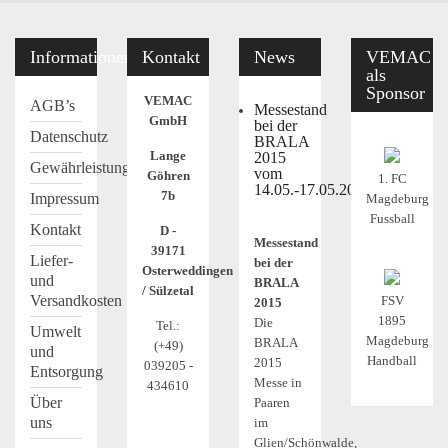
Informationen
Kontakt
News
VEMAC
als
Sponsor
VEMAC
AGB’s
Messestand
GmbH
bei der
Datenschutz
BRALA
Lange
2015
Gewährleistung
vom
Göhren
1. FC
14.05.-17.05.2015
7b
Impressum
Magdeburg
Fussball
Kontakt
D -
Messestand
39171
Liefer-
bei der
Osterweddingen
und
BRALA
/ Sülzetal
Versandkosten
FSV
2015
1895
Die
Tel.:
Umwelt
Magdeburg
BRALA
(+49)
und
Handball
2015
039205 -
Entsorgung
Messe in
434610
Über
Paaren
uns
im
Glien/Schönwalde,