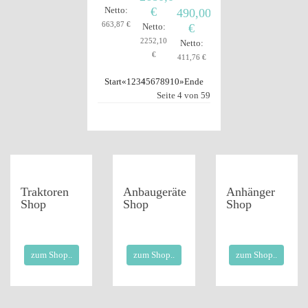
Netto:
€
490,00
663,87 €
Netto:
€
2252,10
Netto:
€
411,76 €
Start
«
1
2
3
4
5
6
7
8
9
10
»
Ende
Seite 4 von 59
Traktoren
Anbaugeräte
Anhänger
Shop
Shop
Shop
zum Shop..
zum Shop..
zum Shop..