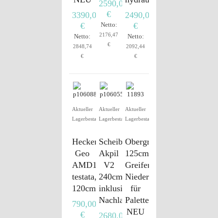
2590,00
€
3390,00
2490,00
€
Netto:
€
2176,47
Netto:
Netto:
€
2848,74
2092,44
€
€
Aktueller
Aktueller
Aktueller
Lagerbestand
Lagerbestand
Lagerbestand
Heckenschere
Scheibenegge
Obergreifer
Geo
Akpil
125cm
AMD120
V2
Greifer
testata,
240cm
Niederhalter
120cm
inklusive
für
Nachlaufwalze
Palettengabel
790,00
NEU
€
2680,00