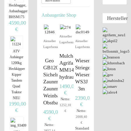
auswählen
Heckbagger,
Anbaubagger
Anbaugeräte Shop
BHSM175
Hersteller
4590,00
€
Aktueller
Aktueller
Aktueller
Lagerbestand
Lagerbestand
Lagerbestand
ATV
Mulcher
Anhänger
Geo
Wiesenstriegel,
Agrifarm
1200kg
GB120DD
Striegel,
Heckkipper
MM145H
Sichelmähwerk
Wiesenschleppe,
Kipper
hydraulisch
Tandem
Zaunmähwerk
WS3J
1490,00
Quad
Zaunmäher
3m
€
Traktor
Weinbau
2390,00
NEU
Netto:
Obstbau
1990,00
€
1252,10
€
Netto:
4590,00
€
2008,40
€
€
Netto:
Standardisierter
3857,14