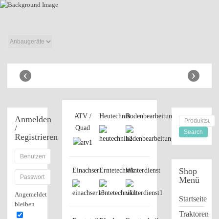
Anbaugeräte
Shop
‹
›
ATV /
Heutechnik
Bodenbearbeitung
Anmelden
/
Quad
Registrieren
Shop
Einachser
Erntetechnik
Winterdienst
Menü
Angemeldet
Startseite
bleiben
Traktoren