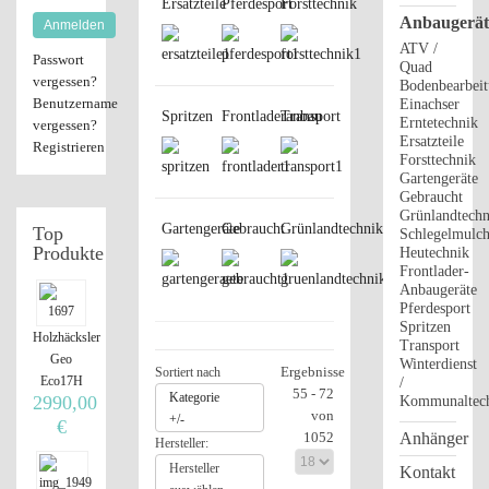
Ersatzteile
Pferdesport
Forsttechnik
Anbaugerät
Anmelden
ATV /
Passwort
Quad
vergessen?
Bodenbearbei
Benutzername
Einachser
Spritzen
Frontladeranbau
Transport
Erntetechnik
vergessen?
Ersatzteile
Registrieren
Forsttechnik
Gartengeräte
Gebraucht
Grünlandtechn
Gartengeräte
Gebraucht
Grünlandtechnik
Top
Schlegelmulch
Produkte
Heutechnik
Frontlader-
Anbaugeräte
Pferdesport
Spritzen
Holzhäcksler
Transport
Geo
Winterdienst
Ergebnisse
Sortiert nach
Eco17H
/
55 - 72
Kategorie
2990,00
Kommunaltec
von
+/-
€
1052
Anhänger
Hersteller:
Hersteller
Kontakt