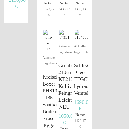
Netto:
Netto:
Netto:
€
1672,27
3436,97
1336,13
€
€
€
Aktueller
Aktueller
Lagerbestand
Lagerbestand
Aktueller
Lagerbestand
Grubber
Schlegelmulcher
210cm
Geo
Kreiselegge
KT210
EFGCH125
Boxer
Kultivator
hydraulische
PHS135
Feingrubber
Verstellung
135
Leichtgrubber
1690,00
Saatkasten
NEU
€
Bodenfräse
Netto:
1050,00
Fräse
1420,17
€
Egge
€
Netto: