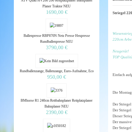
ATV Quad HV200 200 Reitplatzplaner Bahnplaner
Planer Traktor NEU
1690,00 €
Striegel 22
Wiesenstrie
Ballenpresse RBP870N Netz Presse Heupresse
220cm Arbei
Rundballenpresse NEU
3790,00 €
Neugerät!
TOP Qualitä
Rundballenzange, Ballenzange, Euro-Aufnahme, Eco
Einfach auf
950,00 €
Die Montage
BMhorse R1 240cm Reitbahnplaner Reitplatzplaner
Der Striegel
Bahnplaner NEU
Der Striegel
2390,00 €
Dieser Stri
Der massive
Der Striege