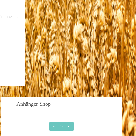
ufnahme mit
Anhänger
Shop
zum Shop..