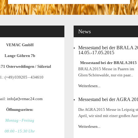
News
VEMAC GmbH
Messestand bei der BRALA 
14.05.-17.05.2015
Lange Göhren 7b
Messestand bei der BRALA 2015
171 Osterweddingen / Sülzetal
BRALA 2015 Messe in Paaren im
Glien/Schönwalde, nur ein paar...
l.: (+49) 039205 - 434610
Weiterlesen...
ail:
info[at]vemac24.com
Messestand bei der AGRA 20
Öffnungszeiten:
Die AGRA 2015 Messe in Leipzig st
April, wir sind mit einer großen Aus
Montag - Freitag
Weiterlesen...
08:00 - 15:30 Uhr