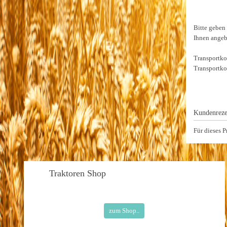
Bitte geben
Ihnen ange
Transportko
Transportko
Kundenreze
Für dieses 
Traktoren
Shop
zum Shop..