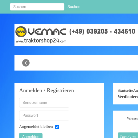
Anbaugeräte Shop
‹
Anmelden
/ Registrieren
Startseite
An
Vertikutie
Wiesen
Angemeldet bleiben
Anmelden
Zurück zu: