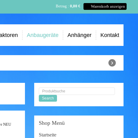
Betrag :
0,00 €
Warenkorb anzeigen
aktoren
Anbaugeräte
Anhänger
Kontakt
›
Shop
Menü
rer NEU
Startseite