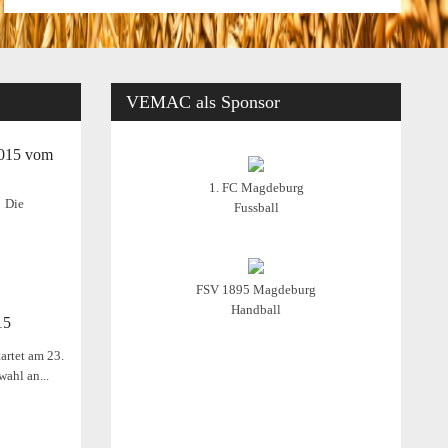
VEMAC
als Sponsor
2015 vom
1. FC Magdeburg
Die
Fussball
FSV 1895 Magdeburg
Handball
15
artet am 23.
wahl an...