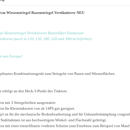
0cm Wiesenstriegel Rasenstriegel Vertikutierer NEU
gel Rasenstriegel Vertikutierer Rasenlüfter Entmooser
tsbreite (auch in 120, 150, 180, 220 und 300cm lieferbar)
t aus Europa!
gebautes Kombinationsgerät zum Striegeln von Rasen und Wiesenflächen.
 erfolgt an den Heck-3-Punkt des Traktors.
 ist mit 3 Striegelreihen ausgestattet.
 ist für Kleintraktoren von ab 14PS gut geeignet.
egel ist für die mechanische Bodenbearbeitung und für Unkrautbekämpfung vorgese
 Stahlrahmen ist aus hochwertigem Winkel- und Flachstahl gefertigt.
l ist mit einer einstellbaren vorderen Schiene zum Einebnen zum Beispiel von Mau