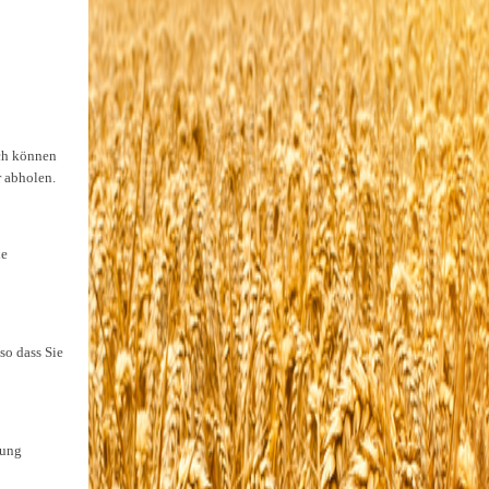
ich können
r abholen.
ie
so dass Sie
dung