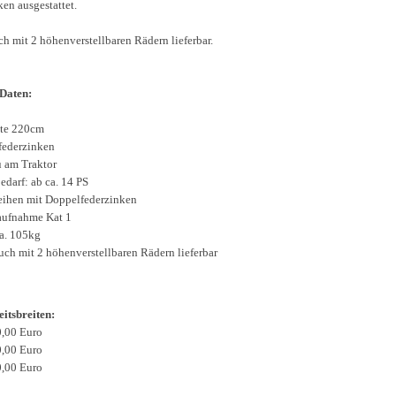
en ausgestattet.
h mit 2 höhenverstellbaren Rädern lieferbar.
Daten:
eite 220cm
federzinken
 am Traktor
edarf: ab ca. 14 PS
lreihen mit Doppelfederzinken
aufnahme Kat 1
ca. 105kg
uch mit 2 höhenverstellbaren Rädern lieferbar
eitsbreiten:
,00 Euro
,00 Euro
,00 Euro