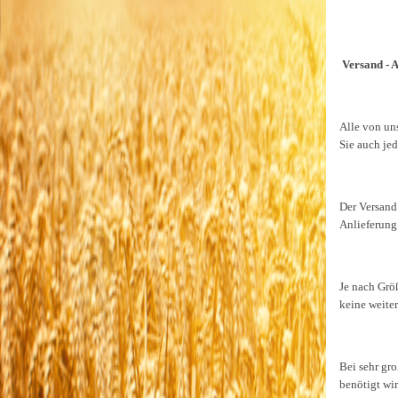
Versand - 
Alle von un
Sie auch je
Der Versand 
Anlieferung
Je nach Grö
keine weiter
Bei sehr gr
benötigt wir