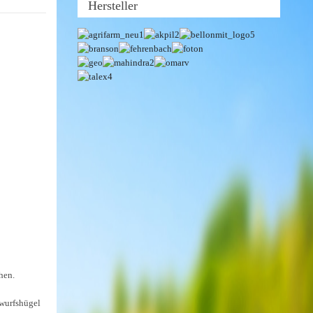
Hersteller
hen.
lwurfshügel