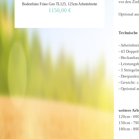
vor den Zink
Bodenfräse Fräse Geo TL125, 125cm Arbeitsbreite
1150,00 €
Optional auc
Technische 
- Arbeitsbr
- 43 Doppel
- Heckanbau
- Leistungsb
- 3 Striege
- Dreipunkt
- Gewicht: 
- Optional a
weitere Arb
120cm - 690
150cm - 790
180cm - 890