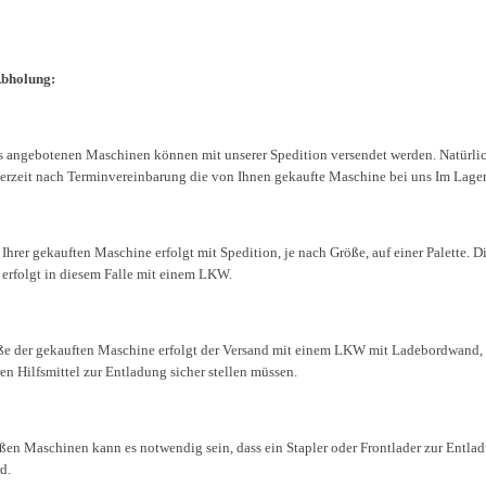
Abholung:
s angebotenen Maschinen können mit unserer Spedition versendet werden. Natürl
derzeit nach Terminvereinbarung die von Ihnen gekaufte Maschine bei uns Im Lage
Ihrer gekauften Maschine erfolgt mit Spedition, je nach Größe, auf einer Palette. D
 erfolgt in diesem Falle mit einem LKW.
ße der gekauften Maschine erfolgt der Versand mit einem LKW mit Ladebordwand, 
en Hilfsmittel zur Entladung sicher stellen müssen.
oßen Maschinen kann es notwendig sein, dass ein Stapler oder Frontlader zur Entla
d.