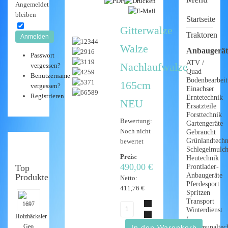
Angemeldet
bleiben
Startseite
Gitterwalze
Traktoren
Anmelden
Walze
Anbaugerät
Passwort
ATV /
Nachlaufwalze
vergessen?
Quad
Benutzername
Bodenbearbei
165cm
vergessen?
Einachser
Registrieren
Erntetechnik
NEU
Ersatzteile
Forsttechnik
Bewertung:
Gartengeräte
Noch nicht
Gebraucht
Grünlandtechn
bewertet
Schlegelmulch
Preis:
Heutechnik
490,00 €
Top
Frontlader-
Anbaugeräte
Produkte
Netto:
Pferdesport
411,76 €
Spritzen
Transport
Winterdienst
Holzhäcksler
/
Geo
Kommunaltec