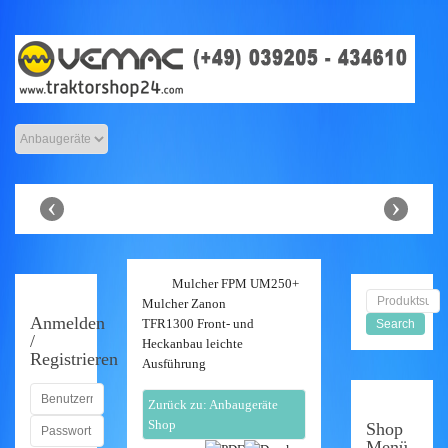
Anhänger Shop
‹
›
Mulcher FPM UM250+
Mulcher Zanon
Anmelden
TFR1300 Front- und
/
Heckanbau leichte
Registrieren
Ausführung
Zurück zu: Anbaugeräte
Shop
Shop
Menü