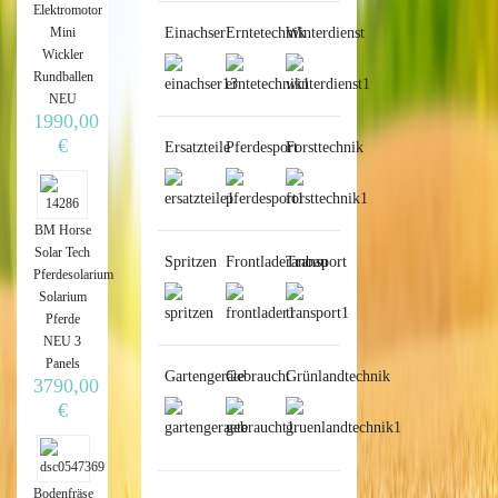
Elektromotor
Einachser
Erntetechnik
Winterdienst
Mini
Wickler
Rundballen
NEU
1990,00
€
Ersatzteile
Pferdesport
Forsttechnik
BM Horse
Solar Tech
Spritzen
Frontladeranbau
Transport
Pferdesolarium
Solarium
Pferde
NEU 3
Panels
Gartengeräte
Gebraucht
Grünlandtechnik
3790,00
€
Bodenfräse