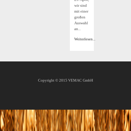
wir sind
mit einer
großen
Auswahl
an...
Weiterlesen...
Copyright © 2015
VEMAC GmbH