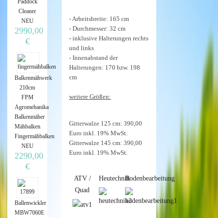
Paddock
Cleaner
- Arbeitsbreite: 165 cm
NEU
- Durchmesser: 32 cm
2990,00
- inklusive Halterungen rechts
€
und links
- Innenabstand der
Halterungen: 170 bzw. 198
cm
Balkenmähwerk
210cm
weitere Größen:
FPM
Agromehanika
Balkenmäher
Gitterwalze 125 cm: 390,00
Mähbalken
Euro inkl. 19% MwSt.
Fingermähbalken
Gitterwalze 145 cm: 390,00
NEU
Euro inkl. 19% MwSt.
2290,00
€
ATV /
Heutechnik
Bodenbearbeitung
Quad
Ballenwickler
MBW7060E