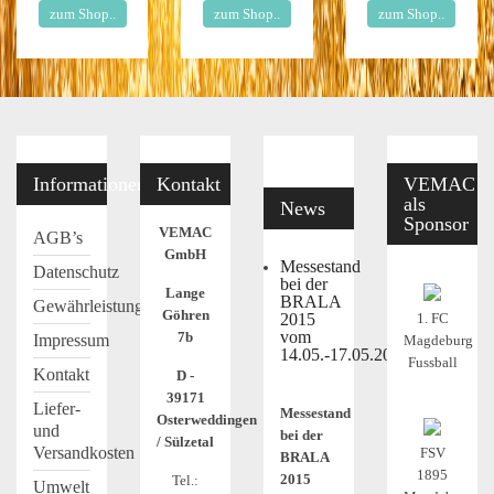
zum Shop..
zum Shop..
zum Shop..
Informationen
Kontakt
VEMAC
als
News
Sponsor
VEMAC
AGB’s
GmbH
Messestand
Datenschutz
bei der
Lange
BRALA
Gewährleistung
Göhren
2015
1. FC
vom
7b
Impressum
Magdeburg
14.05.-17.05.2015
Fussball
Kontakt
D -
39171
Liefer-
Messestand
Osterweddingen
und
bei der
/ Sülzetal
Versandkosten
FSV
BRALA
1895
2015
Tel.:
Umwelt