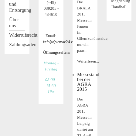
Magdeburg
Die
(+49)
und
Handball
BRALA
039205 -
Entsorgung
2015
434610
Über
Messe in
uns
Paaren
im
Widerrufsrecht
Email:
Glien/Schönwalde,
info[at]vemac24.com
Zahlungsarten
nur ein
paar...
Öffnungszeiten:
Weiterlesen...
Montag -
Freitag
Messestand
bei der
08:00 -
AGRA
15:30
2015
Uhr
Die
AGRA
2015
Messe in
Leipzig
startet am
23. April,