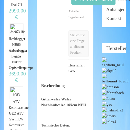
Eco17H
Anhänger
2990,00
Aktueller
€
Lagerbestand
Kontakt
Stellen Sie
Heckbagger
eine Frage
HB66
zu diesem
Hersteller
Anbaubagger
Produkt
Bagger
Traktor
Hersteller:
Zapfwellenpumpe
Geo
3690,00
€
Beschreibung
Gitterwalze Walze
ATV
Nachlaufwalze 165cm NEU
Kehrmaschine
GEO ATV
SW PKW
Technische Daten:
Kehrbürste