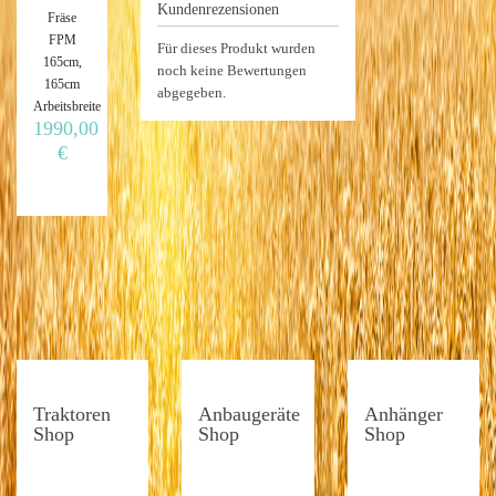
Kundenrezensionen
Fräse
FPM
Für dieses Produkt wurden
165cm,
noch keine Bewertungen
165cm
abgegeben.
Arbeitsbreite
1990,00
€
Traktoren
Anbaugeräte
Anhänger
Shop
Shop
Shop