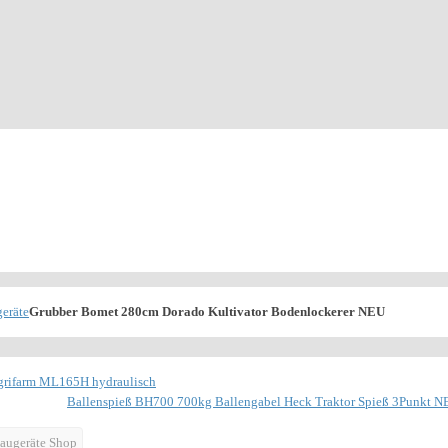
eräte
Grubber Bomet 280cm Dorado Kultivator Bodenlockerer NEU
grifarm ML165H hydraulisch
Ballenspieß BH700 700kg Ballengabel Heck Traktor Spieß 3Punkt N
augeräte Shop