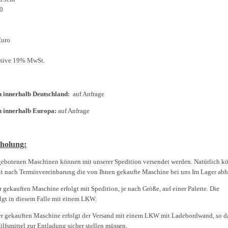
0
Euro
lusive 19% MwSt.
 innerhalb Deutschland:
auf Anfrage
n innerhalb Europa:
auf Anfrage
holung:
gebotenen Maschinen können mit unserer Spedition versendet werden. Natürlich k
eit nach Terminvereinbarung die von Ihnen gekaufte Maschine bei uns Im Lager abh
r gekauften Maschine erfolgt mit Spedition, je nach Größe, auf einer Palette. Die
lgt in diesem Falle mit einem LKW.
er gekauften Maschine erfolgt der Versand mit einem LKW mit Ladebordwand, so da
ilfsmittel zur Entladung sicher stellen müssen.