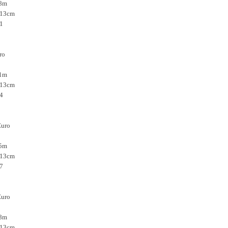
,8m
: 13cm
1
ro
,1m
: 13cm
4
Euro
,5m
: 13cm
7
Euro
,8m
: 13cm