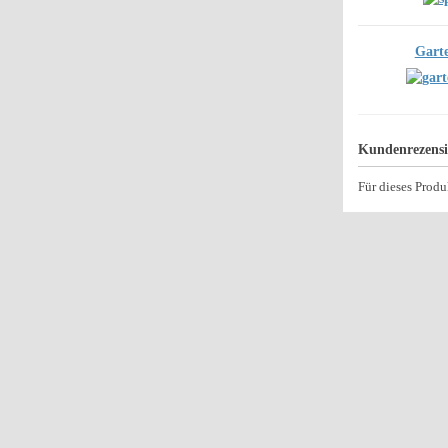
Garte
Kundenrezens
Für dieses Prod