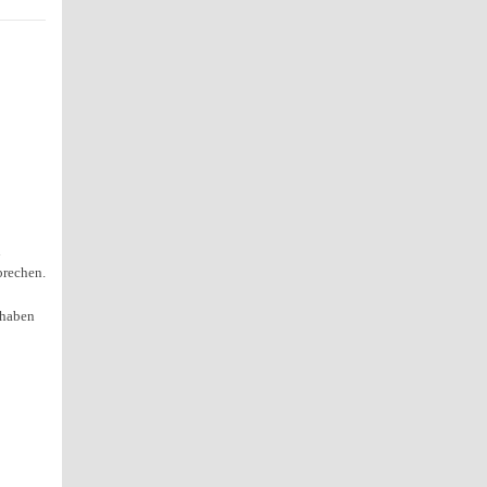
n
brechen.
 haben