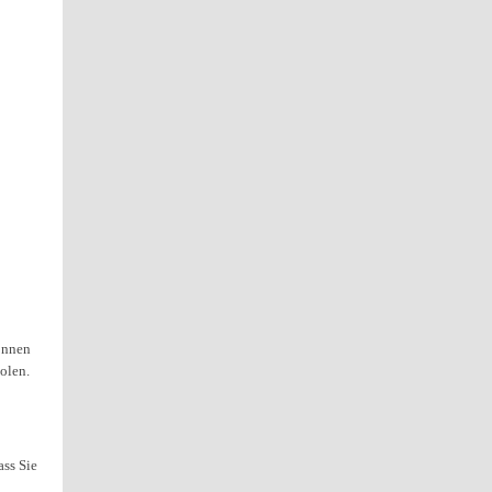
önnen
olen.
ss Sie