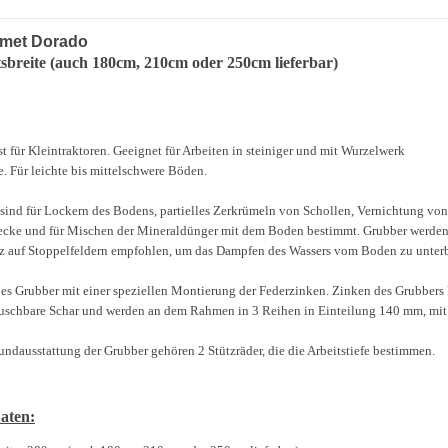
met Dorado
sbreite (auch 180cm, 210cm oder 250cm lieferbar)
st für Kleintraktoren. Geeignet für Arbeiten in steiniger und mit Wurzelwerk
e. Für leichte bis mittelschwere Böden.
sind für Lockern des Bodens, partielles Zerkrümeln von Schollen, Vernichtung von
cke und für Mischen der Mineraldünger mit dem Boden bestimmt. Grubber werde
z auf Stoppelfeldern empfohlen, um das Dampfen des Wassers vom Boden zu unter
 es Grubber mit einer speziellen Montierung der Federzinken. Zinken des Grubbers
tauschbare Schar und werden an dem Rahmen in 3 Reihen in Einteilung 140 mm, mit
rundausstattung der Grubber gehören 2 Stützräder, die die Arbeitstiefe bestimmen.
aten: