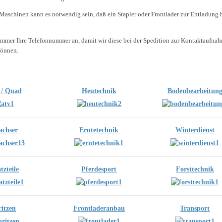
Maschinen kann es notwendig sein, daß ein Stapler oder Frontlader zur Entladung 
immer Ihre Telefonnummer an, damit wir diese bei der Spedition zur Kontaktaufna
können.
/ Quad
Heutechnik
Bodenbearbeitun
achser
Erntetechnik
Winterdienst
tzteile
Pferdesport
Forsttechnik
ritzen
Frontladeranbau
Transport