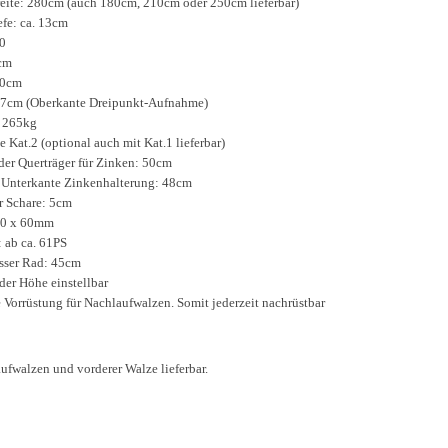
reite: 280cm (auch 180cm, 210cm oder 250cm lieferbar)
efe: ca. 13cm
0
cm
40cm
7cm (Oberkante Dreipunkt-Aufnahme)
 265kg
Kat.2 (optional auch mit Kat.1 lieferbar)
der Querträger für Zinken: 50cm
 Unterkante Zinkenhalterung: 48cm
r Schare: 5cm
 60 x 60mm
: ab ca. 61PS
ser Rad: 45cm
der Höhe einstellbar
e Vorrüstung für Nachlaufwalzen. Somit jederzeit nachrüstbar
fwalzen und vorderer Walze lieferbar.