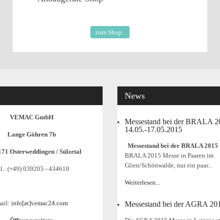
zum Shop..
News
VEMAC GmbH
Messestand bei der BRALA 
14.05.-17.05.2015
Lange Göhren 7b
Messestand bei der BRALA 2015
171 Osterweddingen / Sülzetal
BRALA 2015 Messe in Paaren im
Glien/Schönwalde, nur ein paar...
l.: (+49) 039205 - 434610
Weiterlesen...
ail:
info[at]vemac24.com
Messestand bei der AGRA 20