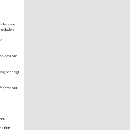
ich können
r abholen.
ie
so dass Sie
ung benötigt
ufnahme mit
rke