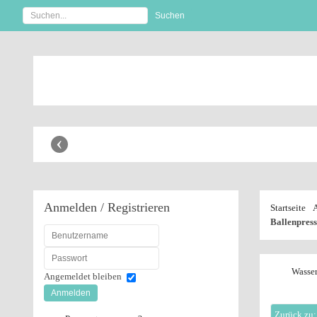
Anbaugeräte Shop
‹
Anmelden
/ Registrieren
Startseite
Ballenpres
Wasser
Angemeldet bleiben
Anmelden
Zurück zu: