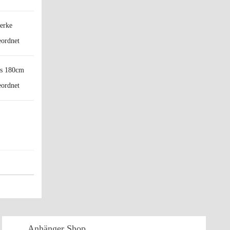
erke
is 180cm
Anhänger
Shop