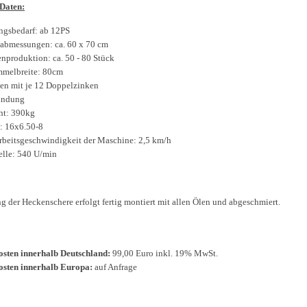
Daten:
ngsbedarf: ab 12PS
abmessungen: ca. 60 x 70 cm
nproduktion: ca. 50 - 80 Stück
mmelbreite: 80cm
en mit je 12 Doppelzinken
indung
ht: 390kg
: 16x6.50-8
rbeitsgeschwindigkeit der Maschine: 2,5 km/h
lle: 540 U/min
g der Heckenschere erfolgt fertig montiert mit allen Ölen und abgeschmiert.
sten innerhalb Deutschland:
99,00 Euro inkl. 19% MwSt.
osten innerhalb Europa:
auf Anfrage