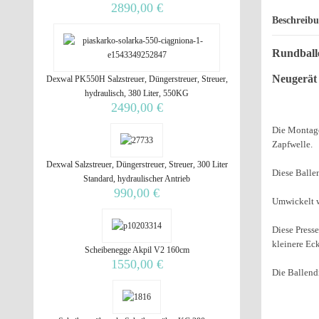
2890,00 €
Beschreib
Rundball
Neugerät
Dexwal PK550H Salzstreuer, Düngerstreuer, Streuer,
hydraulisch, 380 Liter, 550KG
2490,00 €
Die Montage 
Zapfwelle.
Dexwal Salzstreuer, Düngerstreuer, Streuer, 300 Liter
Diese Balle
Standard, hydraulischer Antrieb
990,00 €
Umwickelt w
Diese Presse
kleinere Ec
Scheibenegge Akpil V2 160cm
1550,00 €
Die Ballend