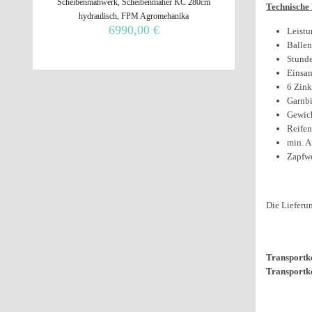
Scheibenmähwerk, Scheibenmäher KC 280cm
Technische 
hydraulisch, FPM Agromehanika
6990,00 €
Leistu
Ballen
Stunde
Einsa
6 Zink
Garnb
Gewic
Reifen
min. A
Zapfwe
Die Lieferun
Transportko
Transportk