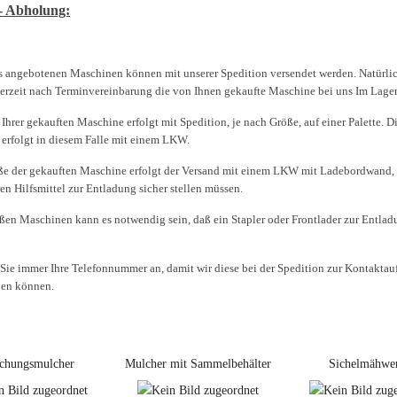
- Abholung:
s angebotenen Maschinen können mit unserer Spedition versendet werden. Natürl
derzeit nach Terminvereinbarung die von Ihnen gekaufte Maschine bei uns Im Lage
Ihrer gekauften Maschine erfolgt mit Spedition, je nach Größe, auf einer Palette. D
 erfolgt in diesem Falle mit einem LKW.
ße der gekauften Maschine erfolgt der Versand mit einem LKW mit Ladebordwand, 
en Hilfsmittel zur Entladung sicher stellen müssen.
oßen Maschinen kann es notwendig sein, daß ein Stapler oder Frontlader zur Entlad
 Sie immer Ihre Telefonnummer an, damit wir diese bei der Spedition zur Kontakta
ben können.
chungsmulcher
Mulcher mit Sammelbehälter
Sichelmähwe