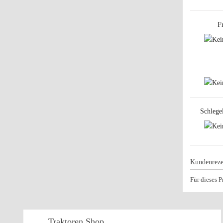
F
Schlege
Kundenreze
Für dieses 
Traktoren
Shop