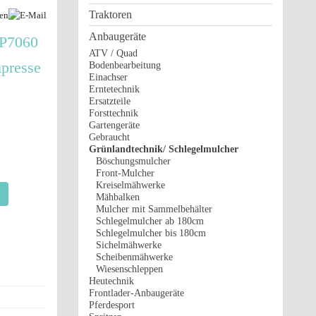
Traktoren
Anbaugeräte
BP7060
ATV / Quad
npresse
Bodenbearbeitung
Einachser
Erntetechnik
Ersatzteile
Forsttechnik
Gartengeräte
Gebraucht
Grünlandtechnik/ Schlegelmulcher
Böschungsmulcher
Front-Mulcher
Kreiselmähwerke
Mähbalken
Mulcher mit Sammelbehälter
Schlegelmulcher ab 180cm
Schlegelmulcher bis 180cm
Sichelmähwerke
Scheibenmähwerke
Wiesenschleppen
Heutechnik
Frontlader-Anbaugeräte
Pferdesport