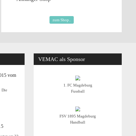
zum Shop..
VEMAC
als Sponsor
2015 vom
1. FC Magdeburg
Die
Fussball
FSV 1895 Magdeburg
Handball
15