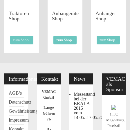
Traktoren
Anbaugeräte
Anhänger
Shop
Shop
Shop
zum Shop..
zum Shop..
zum Shop..
Informationen
Kontakt
News
VEMAC
als
Sponsor
VEMAC
AGB’s
Messestand
GmbH
bei der
Datenschutz
BRALA
Lange
2015
Gewährleistung
vom
Göhren
1. FC
14.05.-17.05.2015
7b
Impressum
Magdeburg
Fussball
Kontakt
D -