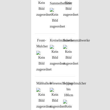
Sammelbehälter
Front-
Kreiselmähwerke
Scheibenmähwerke
Mulcher
Mähbalken
Wiesenschleppen
Schlegelmulcher
bis
180cm