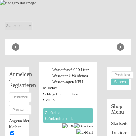
Anhänger Shop
‹
›
Wasserfass 6.000 Liter
Anmelden
Wassertank Weidefass
/
Wasserwagen NEU
Registrieren
Mulcher
Schlegelmulcher Geo
SM115
Shop
Menü
Zurück zu:
Grünlandtechnik
Angemeldet
Startseite
bleiben
Traktoren