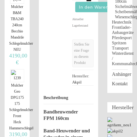
180cm
Sichelmähw
Mulcher
Scheibenmä
B&M
Wiesenschle
TBA240
Aktueller
Heutechnik
240cm
Lagerbestand
Frontlader-
Becchio
Anbaugeräte
Mandrile
Pferdesport
Spritzen
Schlegelmulcher
Stellen Sie
Transport
NEU
eine Frage
Winterdienst
4190,00
zu diesem
/
€
Produkt
Kommunaltec
Anhänger
Hersteller:
Akpil
Kontakt
Mulcher
Geo
Beschreibung
DPG175
175
Hersteller
Schlegelmulcher
Bandheuwender
Front
FPM 160cm
Heck
Hammerschlegel
Band-Heuwender und
3190,00