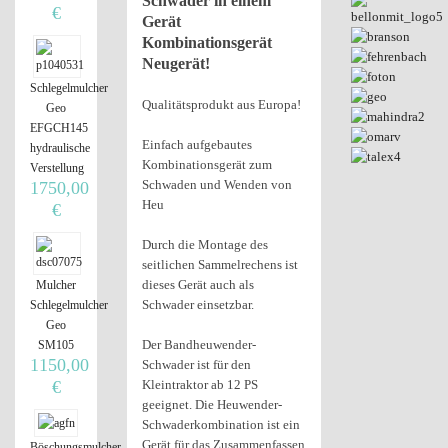
Schwader in einem
€
Gerät
Kombinationsgerät
Neugerät!
Schlegelmulcher
Qualitätsprodukt aus Europa!
Geo
EFGCH145
Einfach aufgebautes
hydraulische
Kombinationsgerät zum
Verstellung
Schwaden und Wenden von
1750,00
Heu
€
Durch die Montage des
seitlichen Sammelrechens ist
dieses Gerät auch als
Mulcher
Schwader einsetzbar.
Schlegelmulcher
Geo
Der Bandheuwender-
SM105
1150,00
Schwader ist für den
Kleintraktor ab 12 PS
€
geeignet. Die Heuwender-
Schwaderkombination ist ein
Gerät für das Zusammenfassen
Böschungsmulcher