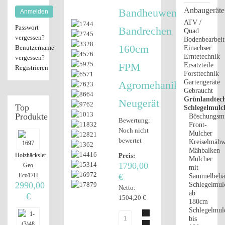
Anbaugeräte
Bandheuwender,
Anmelden
ATV /
Passwort
Bandrechen
Quad
vergessen?
Bodenbearbei
160cm
Benutzername
Einachser
Erntetechnik
vergessen?
FPM
Ersatzteile
Registrieren
Forsttechnik
Gartengeräte
Agromehanika
Gebraucht
Grünlandtech
Neugerät
Top
Schlegelmulc
Produkte
Böschungsm
Bewertung:
Front-
Noch nicht
Mulcher
bewertet
Kreiselmähw
Mähbalken
Holzhäcksler
Preis:
Mulcher
1790,00
Geo
mit
Eco17H
€
Sammelbehäl
2990,00
Schlegelmul
Netto:
ab
€
1504,20 €
180cm
Schlegelmul
bis