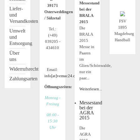
Messestand
39171
Liefer-
bei der
Osterweddingen
und
BRALA
/ Sülzetal
Versandkosten
FSV
2015
1895
Die
Tel.:
Umwelt
Magdeburg
BRALA
(+49)
und
Handball
2015
039205 -
Entsorgung
Messe in
434610
Über
Paaren
uns
im
Glien/Schönwalde,
Widerrufsrecht
Email:
nur ein
info[at]vemac24.com
paar...
Zahlungsarten
Öffnungszeiten:
Weiterlesen...
Montag -
Messestand
Freitag
bei der
AGRA
08:00 -
2015
15:30
Uhr
Die
AGRA