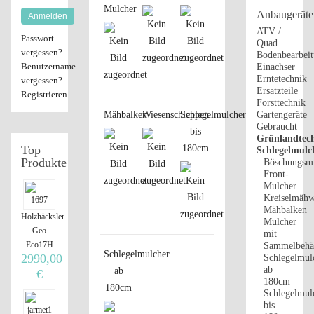
Mulcher
Anbaugeräte
Anmelden
ATV /
Passwort
Quad
vergessen?
Bodenbearbei
Benutzername
Einachser
Erntetechnik
vergessen?
Ersatzteile
Registrieren
Forsttechnik
Mähbalken
Wiesenschleppen
Schlegelmulcher
Gartengeräte
Gebraucht
bis
Grünlandtech
Top
180cm
Schlegelmulc
Produkte
Böschungsm
Front-
Mulcher
Kreiselmähw
Mähbalken
Holzhäcksler
Mulcher
Geo
mit
Eco17H
Sammelbehäl
Schlegelmulcher
2990,00
Schlegelmul
ab
ab
€
180cm
180cm
Schlegelmul
bis