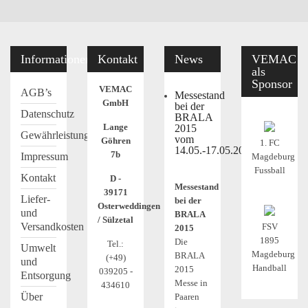
Informationen
Kontakt
News
VEMAC
als
Sponsor
VEMAC
AGB’s
Messestand
GmbH
bei der
Datenschutz
BRALA
Lange
2015
Gewährleistung
vom
Göhren
1. FC
14.05.-17.05.2015
7b
Impressum
Magdeburg
Fussball
Kontakt
D -
Messestand
39171
Liefer-
bei der
Osterweddingen
und
BRALA
/ Sülzetal
Versandkosten
FSV
2015
1895
Die
Tel.:
Umwelt
Magdeburg
BRALA
(+49)
und
Handball
2015
039205 -
Entsorgung
Messe in
434610
Über
Paaren