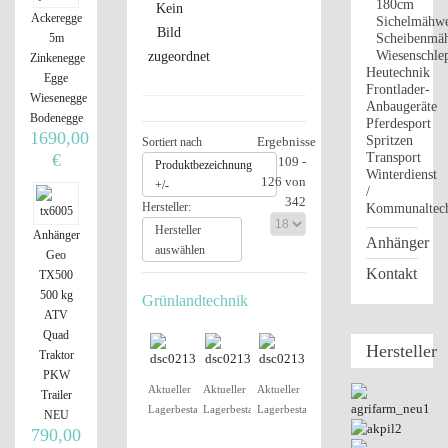
180cm
Ackeregge
Sichelmähw
5m
Scheibenmä
Wiesenschle
Zinkenegge
Heutechnik
Egge
Frontlader-
Wiesenegge
Anbaugeräte
Bodenegge
Pferdesport
1690,00
Spritzen
Ergebnisse
Sortiert nach
€
Transport
109 -
Produktbezeichnung
Winterdienst
126 von
+/-
/
342
Hersteller:
Kommunaltec
Hersteller
Anhänger
Anhänger
auswählen
Geo
Kontakt
TX500
500 kg
Grünlandtechnik
ATV
Quad
Hersteller
Traktor
PKW
Aktueller
Aktueller
Aktueller
Trailer
Lagerbestand
Lagerbestand
Lagerbestand
NEU
790,00