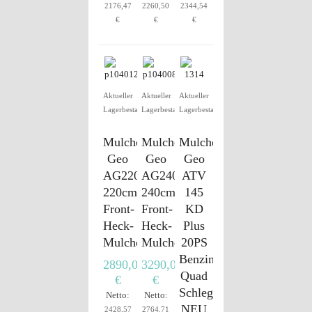
2176,47
2260,50
2344,54
€
€
€
Aktueller
Aktueller
Aktueller
Lagerbestand
Lagerbestand
Lagerbestand
Mulcher
Mulcher
Mulcher
Geo
Geo
Geo
AG220
AG240
ATV
220cm
240cm
145
Front-
Front-
KD
Heck-
Heck-
Plus
Mulcher
Mulcher
20PS
Benzin
2890,00
3290,00
Quad
€
€
Schlegelmulcher
Netto:
Netto:
NEU
2428,57
2764,71