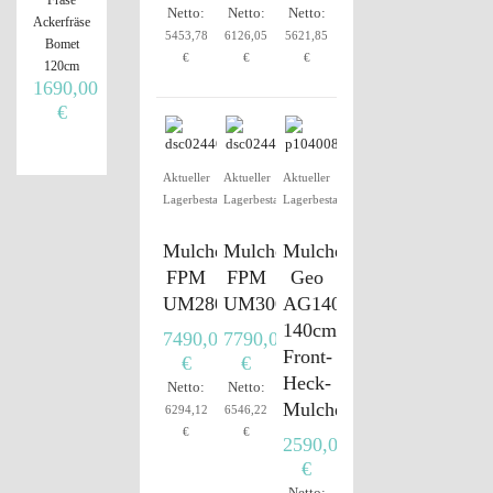
Netto:
Netto:
Netto:
Ackerfräse
5453,78
6126,05
5621,85
Bomet
€
€
€
120cm
1690,00
€
Aktueller
Aktueller
Aktueller
Lagerbestand
Lagerbestand
Lagerbestand
Mulcher
Mulcher
Mulcher
FPM
FPM
Geo
UM280PRO+
UM300PRO+
AG140
140cm
7490,00
7790,00
Front-
€
€
Heck-
Netto:
Netto:
Mulcher
6294,12
6546,22
€
€
2590,00
€
Netto: