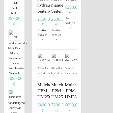
Spieß
hydraulische
manuelle
6290,00
3Punkt
Seitenverstellung
Seitenverstellung
€
NEU
299,00
Netto:
2750,00
2590,00
€
5285,71
€
€
€
Netto:
Netto:
2310,92
2176,47
€
€
Bandheuwender
Mini 150-
180cm,
Heuwender,
Schwader,
Aktueller
Aktueller
Aktueller
Heuschwader
Lagerbestand
Lagerbestand
Lagerbestand
Neugerät
1090,00
€
Mulcher
Mulcher
Mulcher
FPM
FPM
FPM
UM250+
UM250PRO+
UM280+
Sonderangebot
6490,00
7290,00
6690,00
Bodenfräse
€
€
€
Fräse