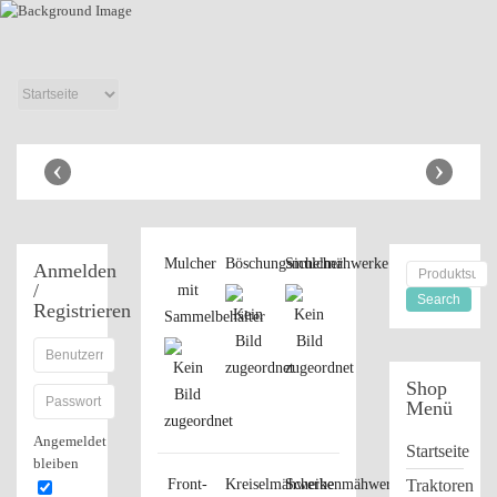
Anhänger Shop
‹
›
Mulcher
Böschungsmulcher
Sichelmähwerke
Anmelden
/
mit
Registrieren
Sammelbehälter
Shop
Menü
Angemeldet
Startseite
bleiben
Front-
Kreiselmähwerke
Scheibenmähwerke
Traktoren