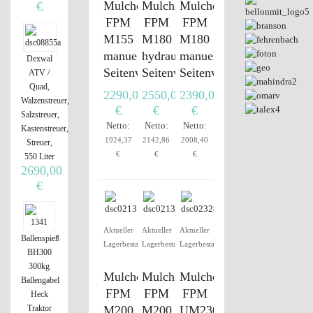
Mulcher
Mulcher
Mulcher
€
FPM
FPM
FPM
M155
M180
M180
manuelle
hydraulische
manuelle
Dexwal
Seitenverstellung
Seitenverstellung
Seitenverstellung
ATV /
Quad,
2290,00
2550,00
2390,00
Walzenstreuer,
€
€
€
Salzstreuer,
Netto:
Netto:
Netto:
Kastenstreuer,
1924,37
2142,86
2008,40
Streuer,
€
€
€
550 Liter
2690,00
€
Aktueller
Aktueller
Aktueller
Ballenspieß
Lagerbestand
Lagerbestand
Lagerbestand
BH300
300kg
Mulcher
Mulcher
Mulcher
Ballengabel
FPM
FPM
FPM
Heck
M200
M200
UM230+
Traktor