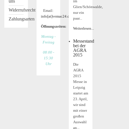
uns
im
Glien/Schönwalde,
Widerrufsrecht
Email:
nur ein
info[at]vemac24.com
paar...
Zahlungsarten
Öffnungszeiten:
Weiterlesen...
Montag -
Messestand
Freitag
bei der
AGRA
08:00 -
2015
15:30
Uhr
Die
AGRA
2015
Messe in
Leipzig
startet am
23. April,
wir sind
mit einer
großen
Auswahl
an...