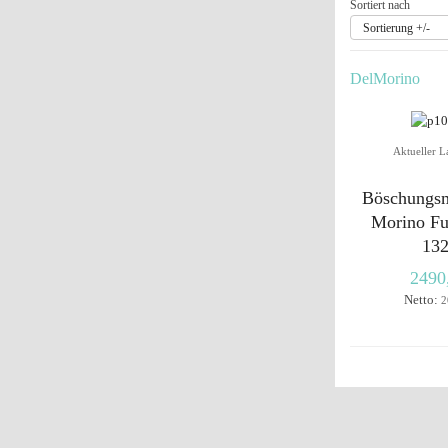
Sortiert nach
Sortierung +/-
DelMorino
Aktueller L
Böschungsm
Morino Fu
13
2490
Netto:
2