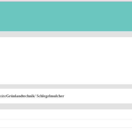
räte
Grünlandtechnik/ Schlegelmulcher