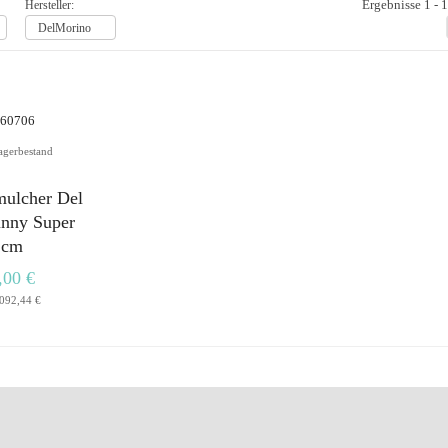
Ergebnisse 1 - 
Hersteller:
DelMorino
agerbestand
ulcher Del
nny Super
2cm
,00 €
092,44 €