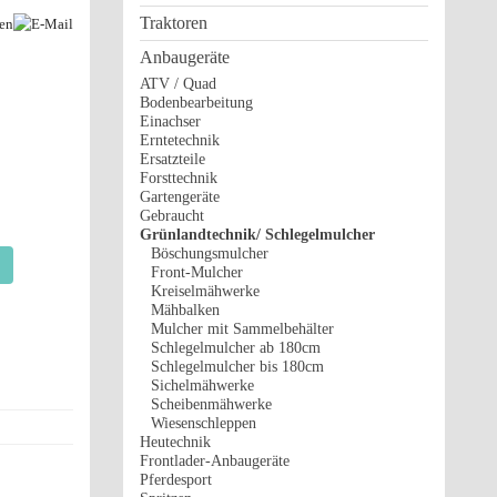
Traktoren
Anbaugeräte
B
ATV / Quad
Bodenbearbeitung
Einachser
Erntetechnik
Ersatzteile
Forsttechnik
Gartengeräte
Gebraucht
Grünlandtechnik/ Schlegelmulcher
Böschungsmulcher
Front-Mulcher
Kreiselmähwerke
Mähbalken
Mulcher mit Sammelbehälter
Schlegelmulcher ab 180cm
Schlegelmulcher bis 180cm
Sichelmähwerke
Scheibenmähwerke
Wiesenschleppen
Heutechnik
Frontlader-Anbaugeräte
Pferdesport