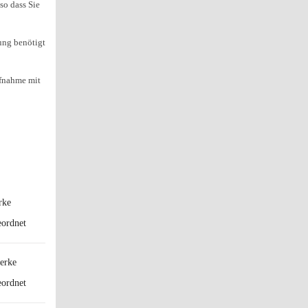
so dass Sie
ung benötigt
ufnahme mit
rke
erke