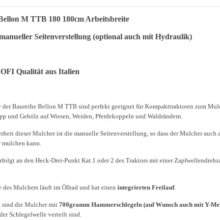
Bellon M TTB 180 180cm Arbeitsbreite
 manueller Seitenverstellung (optional auch mit Hydraulik)
FI Qualität aus Italien
 der Baureihe Bellon M TTB sind perfekt geeignet für Kompakttraktoren zum Mu
üpp und Gehölz auf Wiesen, Weiden, Pferdekoppeln und Waldrändern.
rheit dieser Mulcher ist die manuelle Seitenverstellung, so dass der Mulcher auch 
 mulchen kann.
rfolgt an den Heck-Drei-Punkt Kat.1 oder 2 des Traktors mit einer Zapfwellendreh
e des Mulchers läuft im Ölbad und hat einen
integrierten Freilauf
.
t sind die Mulcher mit
700gramm Hammerschlegeln
(auf Wunsch auch mit Y-Me
 der Schlegelwelle verteilt sind.