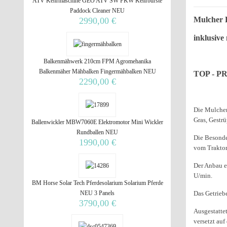
ATV Kehrmaschine GEO ATV SW PKW Kehrbürste
Paddock Cleaner NEU
Mulcher 
2990,00 €
inklusive
Balkenmähwerk 210cm FPM Agromehanika
Balkenmäher Mähbalken Fingermähbalken NEU
TOP - PRO
2290,00 €
Die Mulcher
Gras, Gestr
Ballenwickler MBW7060E Elektromotor Mini Wickler
Rundballen NEU
Die Besonde
1990,00 €
vom Traktor
Der Anbau e
U/min.
BM Horse Solar Tech Pferdesolarium Solarium Pferde
NEU 3 Panels
Das Getrieb
3790,00 €
Ausgestatte
versetzt auf