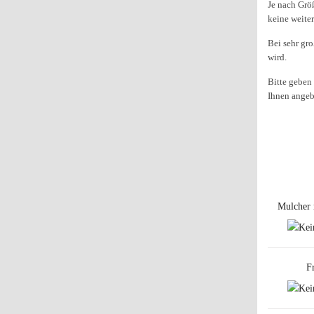
Je nach Grö
keine weiter
Bei sehr gr
wird.
Bitte geben
Ihnen ange
Mulcher 
F