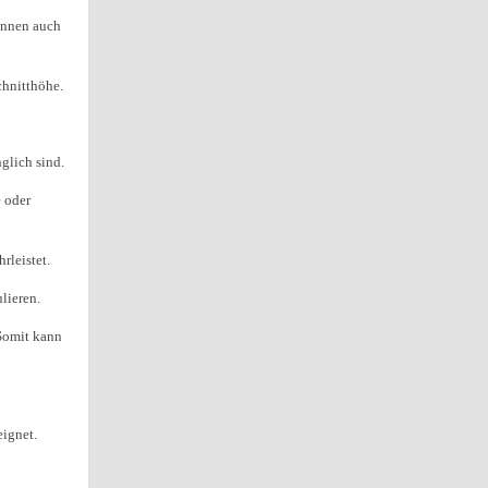
können auch
chnitthöhe.
nglich sind.
e oder
rleistet.
lieren.
 Somit kann
eignet.