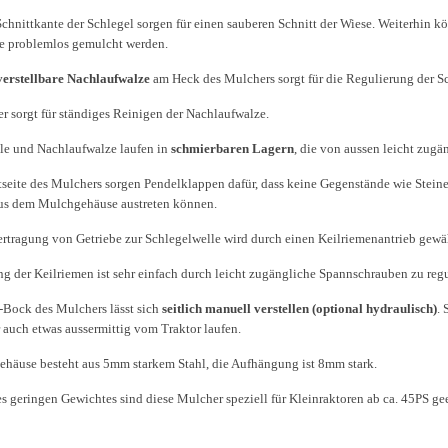
Schnittkante der Schlegel sorgen für einen sauberen Schnitt der Wiese. Weiterhin 
te problemlos gemulcht werden.
erstellbare Nachlaufwalze
am Heck des Mulchers sorgt für die Regulierung der S
er sorgt für ständiges Reinigen der Nachlaufwalze.
le und Nachlaufwalze laufen in
schmierbaren Lagern
, die von aussen leicht zugä
tseite des Mulchers sorgen Pendelklappen dafür, dass keine Gegenstände wie Stein
us dem Mulchgehäuse austreten können.
ertragung von Getriebe zur Schlegelwelle wird durch einen Keilriemenantrieb gewäh
g der Keilriemen ist sehr einfach durch leicht zugängliche Spannschrauben zu regu
-Bock des Mulchers lässt sich
seitlich manuell verstellen (optional hydraulisch)
.
 auch etwas aussermittig vom Traktor laufen.
häuse besteht aus 5mm starkem Stahl, die Aufhängung ist 8mm stark.
s geringen Gewichtes sind diese Mulcher speziell für Kleinraktoren ab ca. 45PS ge