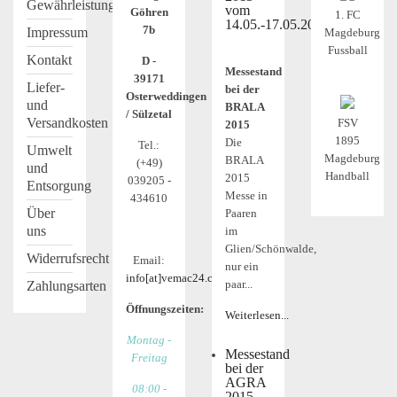
Gewährleistung
vom
Göhren
1. FC
14.05.-17.05.2015
7b
Impressum
Magdeburg
Fussball
Kontakt
D -
Messestand
39171
Liefer-
bei der
Osterweddingen
und
BRALA
/ Sülzetal
Versandkosten
FSV
2015
1895
Die
Tel.:
Umwelt
Magdeburg
BRALA
(+49)
und
Handball
2015
039205 -
Entsorgung
Messe in
434610
Über
Paaren
uns
im
Glien/Schönwalde,
Widerrufsrecht
Email:
nur ein
info[at]vemac24.com
paar...
Zahlungsarten
Öffnungszeiten:
Weiterlesen...
Montag -
Messestand
Freitag
bei der
AGRA
08:00 -
2015