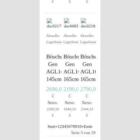
€
€
€
Aktueller
Aktueller
Aktueller
Lagerbestand
Lagerbestand
Lagerbestand
Böschungsmulcher
Böschungsmulcher
Böschungsmulcher
Geo
Geo
Geo
AGL145C
AGL165
AGL165C
145cm
165cm
165cm
2690,00
2190,00
2790,00
€
€
€
Netto:
Netto:
Netto:
2260,50
1840,34
2344,54
€
€
€
Start
«
1
2
3
4
5
6
7
8
9
10
»
Ende
Seite 3 von 19