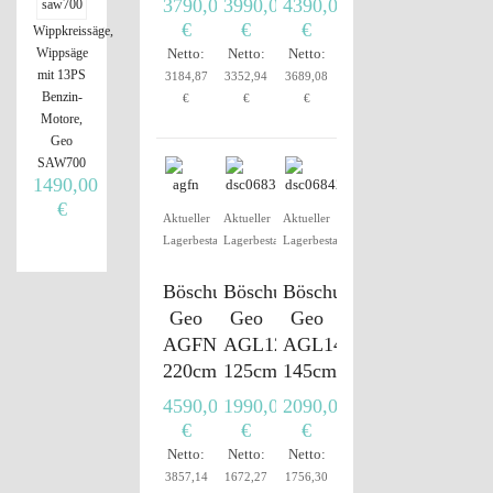
3790,00
3990,00
4390,00
€
€
€
Wippkreissäge,
Wippsäge
Netto:
Netto:
Netto:
mit 13PS
3184,87
3352,94
3689,08
Benzin-
€
€
€
Motore,
Geo
SAW700
1490,00
€
Aktueller
Aktueller
Aktueller
Lagerbestand
Lagerbestand
Lagerbestand
Böschungsmulcher
Böschungsmulcher
Böschungsmulcher
Geo
Geo
Geo
AGFN220
AGL125
AGL145
220cm
125cm
145cm
4590,00
1990,00
2090,00
€
€
€
Netto:
Netto:
Netto:
3857,14
1672,27
1756,30