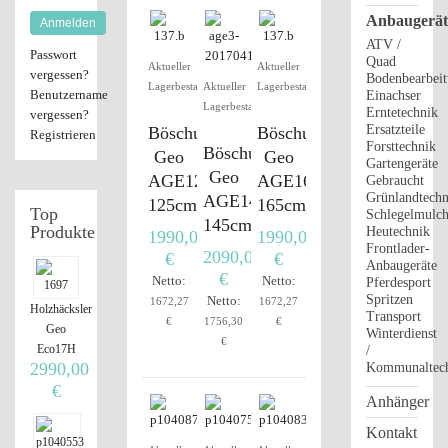
Anbaugerät
Anmelden
ATV /
Passwort
Quad
Aktueller
Aktueller
vergessen?
Bodenbearbei
Lagerbestand
Aktueller
Lagerbestand
Benutzername
Einachser
Lagerbestand
Erntetechnik
vergessen?
Ersatzteile
Böschungsmulcher
Böschungsmulcher
Registrieren
Forsttechnik
Böschungsmulcher
Geo
Geo
Gartengeräte
Geo
AGE125
AGE165
Gebraucht
Grünlandtechn
AGE145
125cm
165cm
Top
Schlegelmulch
145cm
Produkte
Heutechnik
1990,00
1990,00
Frontlader-
2090,00
€
€
Anbaugeräte
€
Netto:
Netto:
Pferdesport
Spritzen
Netto:
1672,27
1672,27
Holzhäcksler
Transport
€
1756,30
€
Geo
Winterdienst
€
Eco17H
/
2990,00
Kommunaltec
€
Anhänger
Kontakt