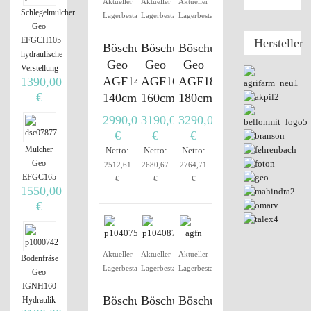
Aktueller
Aktueller
Aktueller
Schlegelmulcher
Lagerbestand
Lagerbestand
Lagerbestand
Geo
EFGCH105
Hersteller
Böschungsmulcher
Böschungsmulcher
Böschungsmulcher
hydraulische
Geo
Geo
Geo
Verstellung
AGF140
AGF160
AGF180
1390,00
€
140cm
160cm
180cm
2990,01
3190,00
3290,00
€
€
€
Mulcher
Netto:
Netto:
Netto:
Geo
2512,61
2680,67
2764,71
EFGC165
€
€
€
1550,00
€
Aktueller
Aktueller
Aktueller
Bodenfräse
Lagerbestand
Lagerbestand
Lagerbestand
Geo
IGNH160
Böschungsmulcher
Böschungsmulcher
Böschungsmulcher
Hydraulik