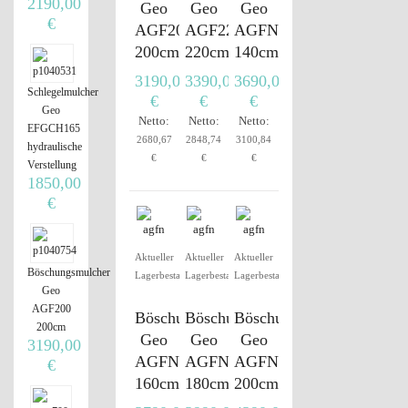
2190,00
Geo
Geo
Geo
€
AGF200
AGF220
AGFN140
200cm
220cm
140cm
3190,00
3390,00
3690,00
Schlegelmulcher
€
€
€
Geo
Netto:
Netto:
Netto:
EFGCH165
2680,67
2848,74
3100,84
hydraulische
€
€
€
Verstellung
1850,00
€
Aktueller
Aktueller
Aktueller
Böschungsmulcher
Lagerbestand
Lagerbestand
Lagerbestand
Geo
AGF200
Böschungsmulcher
Böschungsmulcher
Böschungsmulcher
200cm
Geo
Geo
Geo
3190,00
AGFN160
AGFN180
AGFN200
€
160cm
180cm
200cm