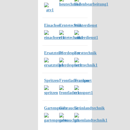
Einachser
Erntetechnik
Winterdienst
Ersatzteile
Pferdesport
Forsttechnik
Spritzen
Frontladeranbau
Transport
Gartengeräte
Gebraucht
Grünlandtechnik