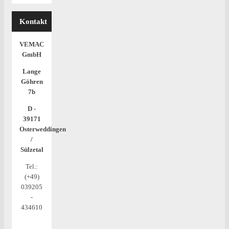
Kontakt
VEMAC
GmbH
Lange
Göhren
7b
D -
39171
Osterweddingen
/
Sülzetal
Tel.:
(+49)
039205
-
434610