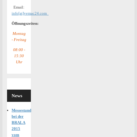
Email:
info[at]vemac24.com
Öffnungszeiten:
Montag
- Freitag
08:00 -
15:30
Uhr
News
Messestand
bei der
BRALA
2015
vom