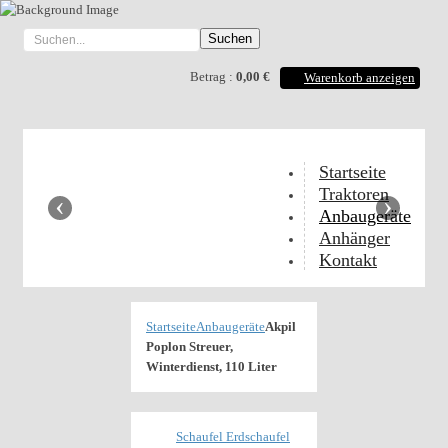
Anhänger
Shop
Betrag :
0,00 €
Warenkorb anzeigen
Startseite
Traktoren
‹
›
Anbaugeräte
Anhänger
Kontakt
Startseite
Anbaugeräte
Akpil
Poplon Streuer,
Winterdienst, 110 Liter
Schaufel Erdschaufel