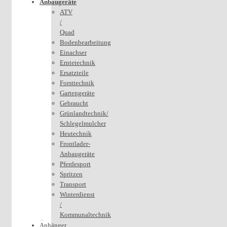
Anbaugeräte
ATV
/
Quad
Bodenbearbeitung
Einachser
Erntetechnik
Ersatzteile
Forsttechnik
Gartengeräte
Gebraucht
Grünlandtechnik/
Schlegelmulcher
Heutechnik
Frontlader-
Anbaugeräte
Pferdesport
Spritzen
Transport
Winterdienst
/
Kommunaltechnik
Anhänger