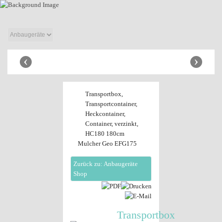
Anhänger Shop
‹
›
Transportbox,
Transportcontainer,
Heckcontainer,
Container, verzinkt,
HC180 180cm
Mulcher Geo EFG175
Zurück zu: Anbaugeräte
Shop
Transportbox