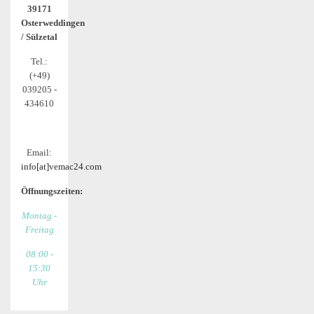
39171
Osterweddingen
/ Sülzetal
Tel.:
(+49)
039205 -
434610
Email:
info[at]vemac24.com
Öffnungszeiten:
Montag -
Freitag
08:00 -
15:30
Uhr