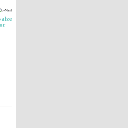
alze
or