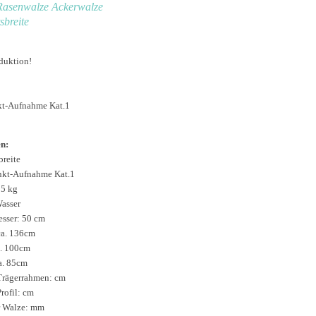
Rasenwalze Ackerwalze
sbreite
duktion!
kt-Aufnahme Kat.1
n:
breite
unkt-Aufnahme Kat.1
25 kg
Wasser
sser: 50 cm
ca. 136cm
a. 100cm
a. 85cm
Trägerrahmen: cm
rofil: cm
r Walze: mm