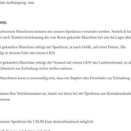
Punkt-Aufhängung: mm
ung:
gebotenen Maschinen können mit unserer Spedition versendet werden. Natürlich k
eit nach Terminvereinbarung die von Ihnen gekaufte Maschine bei uns Im Lager abh
r gekauften Maschine erfolgt mit Spedition, je nach Größe, auf einer Palette. Die
lgt in diesem Falle mit einem LKW.
er gekauften Maschine erfolgt der Versand mit einem LKW mit Ladebordwand, so da
ilfsmittel zur Entladung sicher stellen müssen.
Maschinen kann es notwendig sein, dass ein Stapler oder Frontlader zur Entladung
immer Ihre Telefonnummer an, damit wir diese bei der Spedition zur Kontaktaufna
können.
 unsere Spedition für 139,00 Euro deutschlandweit möglich