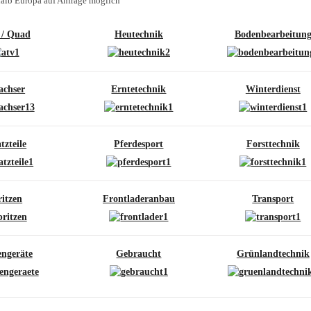
halb Europa auf Anfrage möglich
/ Quad
Heutechnik
Bodenbearbeitun
achser
Erntetechnik
Winterdienst
tzteile
Pferdesport
Forsttechnik
ritzen
Frontladeranbau
Transport
ngeräte
Gebraucht
Grünlandtechnik