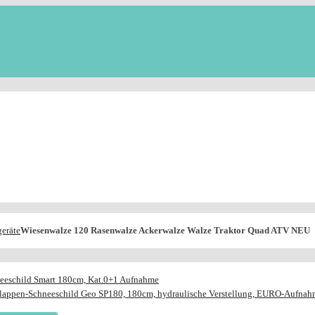
eräte
Wiesenwalze 120 Rasenwalze Ackerwalze Walze Traktor Quad ATV NEU
eeschild Smart 180cm, Kat.0+1 Aufnahme
lappen-Schneeschild Geo SP180, 180cm, hydraulische Verstellung, EURO-Aufnah