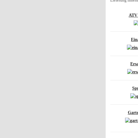
Lieferung inner
ATV 
Ein
Ersa
Sp
Garte