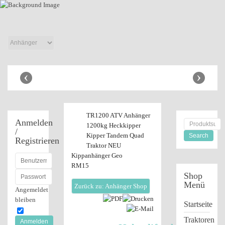
Anbaugeräte
Shop
‹
›
TR1200 ATV Anhänger
Anmelden
1200kg Heckkipper
/
Kipper Tandem Quad
Registrieren
Traktor NEU
Kippanhänger Geo
RM15
Shop
Menü
Zurück zu: Anhänger Shop
Angemeldet
bleiben
Startseite
Traktoren
Anmelden