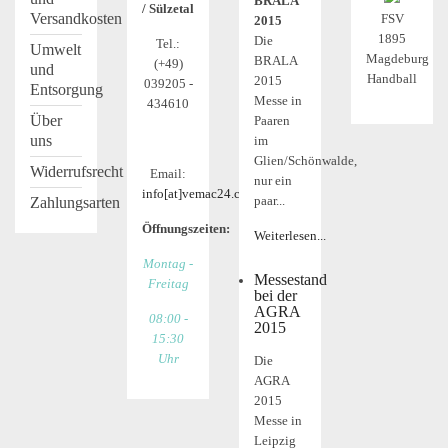
BRALA
/ Sülzetal
Versandkosten
FSV
2015
1895
Die
Tel.:
Umwelt
Magdeburg
BRALA
(+49)
und
Handball
2015
039205 -
Entsorgung
Messe in
434610
Über
Paaren
uns
im
Glien/Schönwalde,
Widerrufsrecht
Email:
nur ein
info[at]vemac24.com
paar...
Zahlungsarten
Öffnungszeiten:
Weiterlesen...
Montag -
Messestand
Freitag
bei der
AGRA
08:00 -
2015
15:30
Uhr
Die
AGRA
2015
Messe in
Leipzig