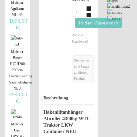
Mulcher
Agrifarm
ML145
1090,00
€
Aktueller
Lagerbestand
Mulcher
Boxer
Stellen Sie
HIGH200
eine Frage
200 cm
zu diesem
Hochentleerung
Produkt
Sammelbehälter
NEU
4990,00
Beschreibung
€
Hakenliftanhänger
Abroller 4300kg WTC
Mulcher
Traktor LKW
Geo
Container NEU
DPS195