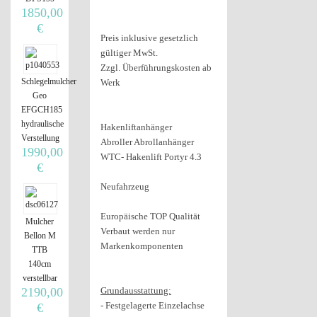
1850,00
€
Preis inklusive gesetzlich
gültiger MwSt.
Zzgl. Überführungskosten ab
Schlegelmulcher
Werk
Geo
EFGCH185
hydraulische
Hakenliftanhänger
Verstellung
Abroller Abrollanhänger
1990,00
WTC- Hakenlift Portyr 4.3
€
Neufahrzeug
Europäische TOP Qualität
Mulcher
Verbaut werden nur
Bellon M
Markenkomponenten
TTB
140cm
verstellbar
2190,00
Grundausstattung:
- Festgelagerte Einzelachse
€