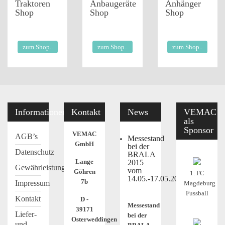
Traktoren
Anbaugeräte
Anhänger
Shop
Shop
Shop
zum Shop..
zum Shop..
zum Shop..
Informationen
Kontakt
News
VEMAC
als
Sponsor
VEMAC
AGB’s
Messestand
GmbH
bei der
Datenschutz
BRALA
Lange
2015
Gewährleistung
vom
Göhren
1. FC
14.05.-17.05.2015
7b
Impressum
Magdeburg
Fussball
Kontakt
D -
Messestand
39171
Liefer-
bei der
Osterweddingen
und