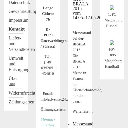
Datenschutz
BRALA
Lange
2015
Gewährleistung
vom
Göhren
1. FC
14.05.-17.05.2015
7b
Impressum
Magdeburg
Fussball
Kontakt
D -
Messestand
39171
Liefer-
bei der
Osterweddingen
und
BRALA
/ Sülzetal
Versandkosten
FSV
2015
1895
Die
Tel.:
Umwelt
Magdeburg
BRALA
(+49)
und
Handball
2015
039205 -
Entsorgung
Messe in
434610
Über
Paaren
uns
im
Glien/Schönwalde,
Widerrufsrecht
Email:
nur ein
info[at]vemac24.com
paar...
Zahlungsarten
Öffnungszeiten:
Weiterlesen...
Montag -
Messestand
Freitag