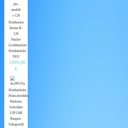
Holzhacker
Remet R-
120
Hacker
Grobhäcksler
Holzhäcksler
NEU
1499,00
€
Holzhäcksler,
Holzschredder,
Häcksler,
Schredder
CIP1300
Raupen-
Fahrgestell,