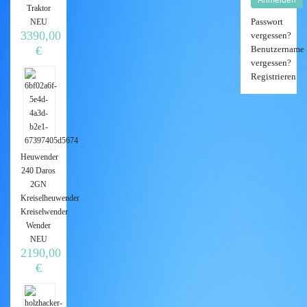
Traktor
Passwort
NEU
3390,00
vergessen?
Benutzername
€
vergessen?
Registrieren
Heuwender
240 Daros
2GN
Kreiselheuwender
Kreiselwender
Wender
NEU
2190,00
€