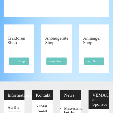
Traktoren
Anbaugeräte
Anhänger
Shop
Shop
Shop
zum Shop..
zum Shop..
zum Shop..
Informationen
Kontakt
News
VEMAC
als
Sponsor
VEMAC
AGB’s
Messestand
GmbH
bei der