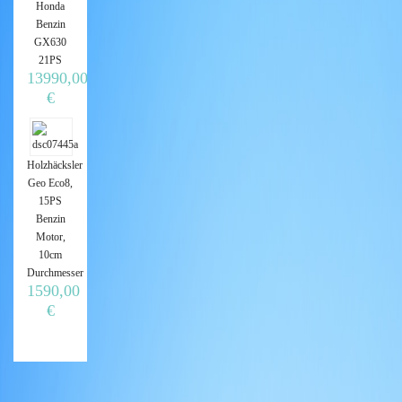
Honda
Benzin
GX630
21PS
13990,00
€
Holzhäcksler
Geo Eco8,
15PS
Benzin
Motor,
10cm
Durchmesser
1590,00
€