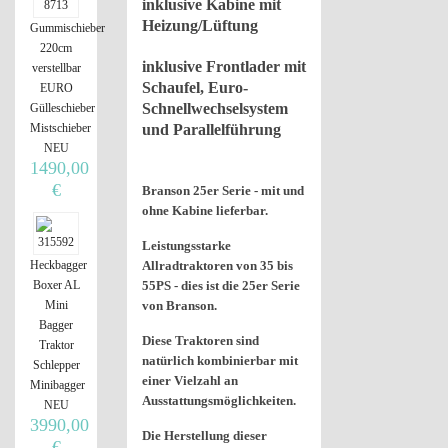
inklusive Kabine mit
Heizung/Lüftung
Gummischieber
220cm
inklusive Frontlader mit
verstellbar
Schaufel, Euro-
EURO
Schnellwechselsystem
Gülleschieber
und Parallelführung
Mistschieber
NEU
1490,00
€
Branson 25er Serie - mit und
ohne Kabine lieferbar.
Leistungsstarke
Allradtraktoren von 35 bis
Heckbagger
55PS - dies ist die 25er Serie
Boxer AL
von Branson.
Mini
Bagger
Diese Traktoren sind
Traktor
natürlich kombinierbar mit
Schlepper
einer Vielzahl an
Minibagger
Ausstattungsmöglichkeiten.
NEU
3990,00
Die Herstellung dieser
€