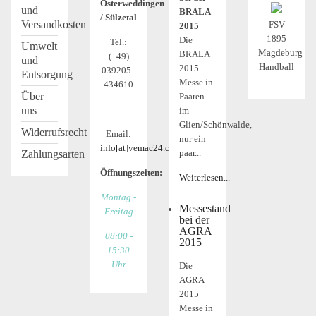
Osterweddingen
und
BRALA
/ Sülzetal
Versandkosten
FSV
2015
1895
Die
Tel.:
Umwelt
Magdeburg
BRALA
(+49)
und
Handball
2015
039205 -
Entsorgung
Messe in
434610
Über
Paaren
uns
im
Glien/Schönwalde,
Widerrufsrecht
Email:
nur ein
info[at]vemac24.com
paar...
Zahlungsarten
Öffnungszeiten:
Weiterlesen...
Montag -
Messestand
Freitag
bei der
AGRA
08:00 -
2015
15:30
Uhr
Die
AGRA
2015
Messe in