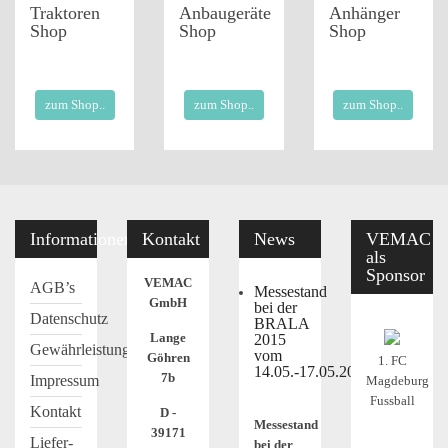
Traktoren
Anbaugeräte
Anhänger
Shop
Shop
Shop
zum Shop..
zum Shop..
zum Shop..
Informationen
Kontakt
News
VEMAC
als
Sponsor
VEMAC
AGB’s
Messestand
GmbH
bei der
Datenschutz
BRALA
Lange
2015
Gewährleistung
vom
Göhren
1. FC
14.05.-17.05.2015
7b
Impressum
Magdeburg
Fussball
Kontakt
D -
Messestand
39171
Liefer-
bei der