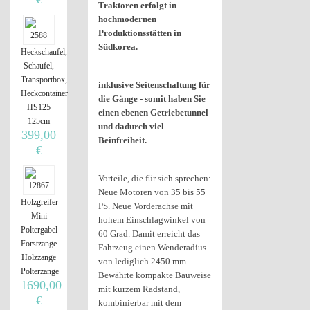
Traktoren erfolgt in
hochmodernen
Produktionsstätten in
Südkorea.
Heckschaufel,
Schaufel,
Transportbox,
inklusive Seitenschaltung für
Heckcontainer
die Gänge - somit haben Sie
HS125
einen ebenen Getriebetunnel
125cm
und dadurch viel
399,00
Beinfreiheit.
€
Vorteile, die für sich sprechen:
Neue Motoren von 35 bis 55
Holzgreifer
PS. Neue Vorderachse mit
Mini
hohem Einschlagwinkel von
Poltergabel
60 Grad. Damit erreicht das
Forstzange
Fahrzeug einen Wenderadius
Holzzange
von lediglich 2450 mm.
Polterzange
Bewährte kompakte Bauweise
1690,00
mit kurzem Radstand,
€
kombinierbar mit dem