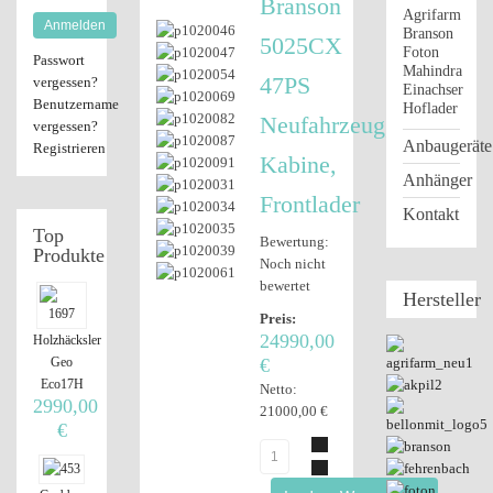
Branson
Agrifarm
Anmelden
Branson
5025CX
Foton
Passwort
Mahindra
47PS
vergessen?
Einachser
Benutzername
Hoflader
Neufahrzeug,
vergessen?
Anbaugeräte
Registrieren
Kabine,
Anhänger
Frontlader
Kontakt
Top
Bewertung:
Produkte
Noch nicht
bewertet
Hersteller
Preis:
24990,00
Holzhäcksler
Geo
€
Eco17H
Netto:
2990,00
21000,00 €
€