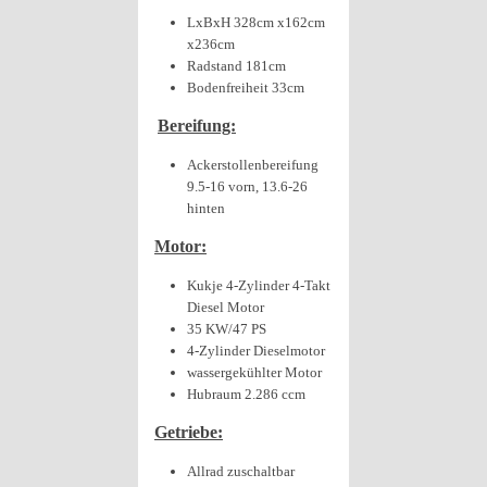
LxBxH 328cm x162cm
x236cm
Radstand 181cm
Bodenfreiheit 33cm
Bereifung:
Ackerstollenbereifung
9.5-16 vorn, 13.6-26
hinten
Motor:
Kukje 4-Zylinder 4-Takt
Diesel Motor
35 KW/47 PS
4-Zylinder Dieselmotor
wassergekühlter Motor
Hubraum 2.286 ccm
Getriebe:
Allrad zuschaltbar