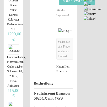
Grubber
Bomet
250cm
Aktueller
Dorado
Lagerbestand
Kultivator
Bodenlockerer
NEU
1290,00
€
Stellen Sie
eine Frage
zu diesem
Produkt
Gummischieber,
Futterschieber,
Hersteller:
Gülleschieber,
Branson
Schneeschild,
260cm,
Euro-
Beschreibung
Aufnahme
715,00
Neufahrzeug Branson
€
5025CX mit 47PS