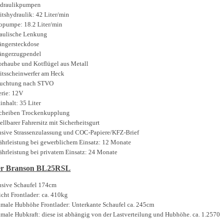
draulikpumpen
itshydraulik: 42 Liter/min
opumpe: 18.2 Liter/min
aulische Lenkung
ngersteckdose
ngerzugpendel
rhaube und Kotflügel aus Metall
itsscheinwerfer am Heck
uchtung nach STVO
erie: 12V
inhalt: 35 Liter
cheiben Trockenkupplung
tellbarer Fahrersitz mit Sicherheitsgurt
usive Strassenzulassung und COC-Papiere/KFZ-Brief
hrleistung bei gewerblichem Einsatz: 12 Monate
hrleistung bei privatem Einsatz: 24 Monate
er Branson BL25RSL
usive Schaufel 174cm
cht Frontlader: ca. 410kg
male Hubhöhe Frontlader: Unterkante Schaufel ca. 245cm
male Hubkraft: diese ist abhängig von der Lastverteilung und Hubhöhe. ca. 1.257