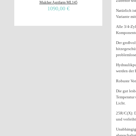
Zubehör wie
Mulcher Agrifarm ML145
1090,00 €
Natürlich is
Variante mi
Alle 3/4-Zy
Komponenten
Der großvol
hitzegeschüt
problemlose
Hydraulikpu
werden der 
Robuste Vor
Die gut lesb
Temperatur 
Licht.
25R/C(X): D
und verleih
Unabhängig 
abgeschalte