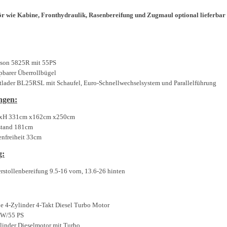
r wie Kabine, Fronthydraulik, Rasenbereifung und Zugmaul optional lieferbar
son 5825R mit 55PS
pbarer Überrollbügel
tlader BL25RSL mit Schaufel, Euro-Schnellwechselsystem und Parallelführung
ngen:
xH 331cm x162cm x250cm
tand 181cm
nfreiheit 33cm
g:
rstollenbereifung 9.5-16 vorn, 13.6-26 hinten
e 4-Zylinder 4-Takt Diesel Turbo Motor
KW/55 PS
linder Dieselmotor mit Turbo