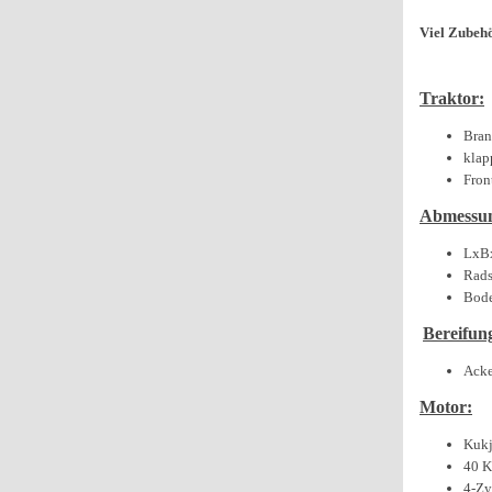
Viel Zubehö
Traktor:
Bran
klap
Fron
Abmessu
LxB
Rads
Bode
Bereifun
Acke
Motor:
Kukj
40 
4-Zy