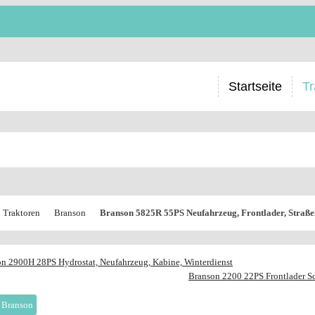
Startseite
Tr
Traktoren
Branson
Branson 5825R 55PS Neufahrzeug, Frontlader, Straße
n 2900H 28PS Hydrostat, Neufahrzeug, Kabine, Winterdienst
Branson 2200 22PS Frontlader S
 Branson