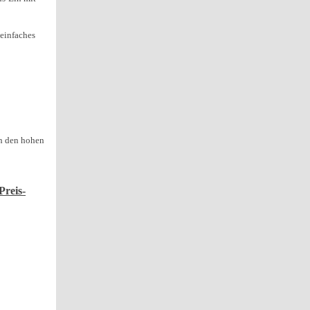
 einfaches
ch den hohen
reis-