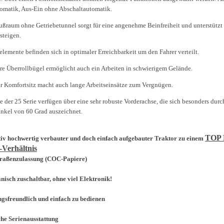
omatik, Aus-Ein ohne Abschaltautomatik.
ußraum ohne Getriebetunnel sorgt für eine angenehme Beinfreiheit und unterstützt
steigen.
lemente befinden sich in optimaler Erreichbarkeit um den Fahrer verteilt.
re Überrollbügel ermöglicht auch ein Arbeiten in schwierigem Gelände.
 Komfortsitz macht auch lange Arbeitseinsätze zum Vergnügen.
e der 25 Serie verfügen über eine sehr robuste Vorderachse, die sich besonders dur
nkel von 60 Grad auszeichnet.
TOP P
tiv hochwertig verbauter und doch einfach aufgebauter Traktor zu einem
-Verhältnis
traßenzulassung (COC-Papiere)
nisch zuschaltbar, ohne viel Elektronik!
gsfreundlich und einfach zu bedienen
he Serienausstattung