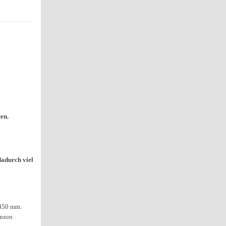
en.
dadurch viel
2450 mm.
anson