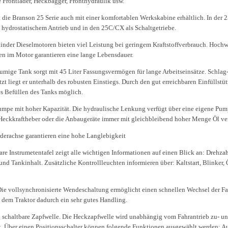
 Frontlader, Heckbagger, Fronthydraulik usw.
t die Branson 25 Serie auch mit einer komfortablen Werkskabine erhältlich. In der
t hydrostatischem Antrieb und in den 25C/CX als Schaltgetriebe.
linder Dieselmotoren bieten viel Leistung bei geringem Kraftstoffverbrauch. Hochw
 im Motor garantieren eine lange Lebensdauer.
umige Tank sorgt mit 45 Liter Fassungsvermögen für lange Arbeitseinsätze. Schlag
zt liegt er unterhalb des robusten Einstiegs. Durch den gut erreichbaren Einfüllstüt
s Befüllen des Tanks möglich.
mpe mit hoher Kapazität. Die hydraulische Lenkung verfügt über eine eigene Pu
Heckkraftheber oder die Anbaugeräte immer mit gleichbleibend hoher Menge Öl ver
derachse garantieren eine hohe Langlebigkeit
are Instrumetentafel zeigt alle wichtigen Informationen auf einen Blick an: Drehzah
und Tankinhalt. Zusätzliche Kontrollleuchten informieren über: Kaltstart, Blinker,
ie vollsynchronisierte Wendeschaltung ermöglicht einen schnellen Wechsel der Fa
t dem Traktor dadurch ein sehr gutes Handling.
schaltbare Zapfwelle. Die Heckzapfwelle wird unabhängig vom Fahrantrieb zu- u
t. Über einen Positionsschalter können folgende Funktionen ausgewählt werden: A