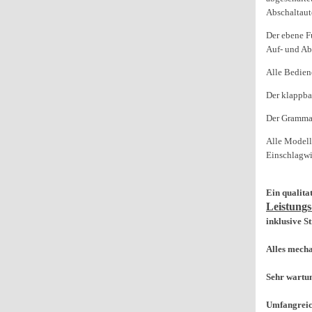
Abschaltaut
Der ebene F
Auf- und Ab
Alle Bediene
Der klappba
Der Grammar
Alle Modell
Einschlagwi
Ein qualita
Leistungs
inklusive S
Alles mecha
Sehr wartun
Umfangreic