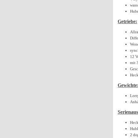
wass
Hubr
Getriebe:
Allr
Diff
Wend
sync
12 V
mit 
Gesc
Heck
Gewichte
Leer
Anhä
Serienaus
Heck
Hubk
2 do