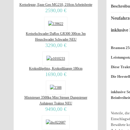
Kreiselegge, Egge Geo MG210, 210cm Arbeitsbreite
Beschreib
2590,00 €
Neufahrz
inklusive
Kreiselschwader DaRos GR300 300cm 3m
Heuschwader Schwader NEU
3290,00 €
Branson 25e
Leistungsst
Diese Trakt
Krokodilgebiss, Krokodilzange 180cm
1690,00 €
Die Herstel
inklusive S
Miststreuer 3500kg Mist Streuer Dungstreuer
Beinfreiheit
Anhänger Traktor NEU
9490,00 €
Vorteile, d
Einschlagwi
Bewährte ko