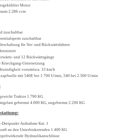
ergekühlter Motor
aum 2.286 ccm
ad zuschaltbar
erentialsperre zuschaltbar
eschaltung für Vor- und Rückwärtsfahren
hronisiert
orwärts- und 12 Rückwärtsgänge
3 Kriechgang-Untersetzung
hwindigkeit vorwärtsca. 33 km/h
zapfwelle mit 540E bei 1.700 U/min, 540 bei 2.500 U/min
:
gewicht Traktor 1.790 KG
ngelast gebremst 4.000 KG, ungebremst 2.200 KG
stattung:
-Dreipunkt-Aufnahme Kat. 1
raft an den Unterlenkerenden 1.400 KG
ppeltwirkende Hydraulikanschlüsse