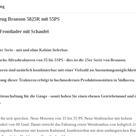
ung
eug Branson 5825R mit 55PS
 Frontlader mit Schaufel
r Serie - mit und ohne Kabine lieferbar.
arke Allradtraktoren von 35 bis 55PS - dies ist die 25er Serie von Branson.
oren sind natürlich kombinierbar mit einer Vielzahl an Ausstattungsmöglichkeit
lung dieser Traktoren erfolgt in hochmodernen Produktionsstätten in Südkorea.
eitenschaltung für die Gänge - somit haben Sie einen ebenen Getriebetunnel und 
.
ie für sich sprechen: Neue Motoren von 35 bis 55 PS. Neue Vorderachse mit hohem
nkel von 60 Grad. Damit erreicht das Fahrzeug einen Wenderadius von lediglich 
mpakte Bauweise mit kurzem Radstand, kombinierbar mit dem umfangreichen Br