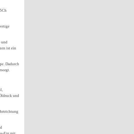
 25Ch
ertige
- und
zen ist ein
mpe. Dadurch
sorgt.
l,
 Öldruck und
hrtrichtung
nd
us-Ein mit