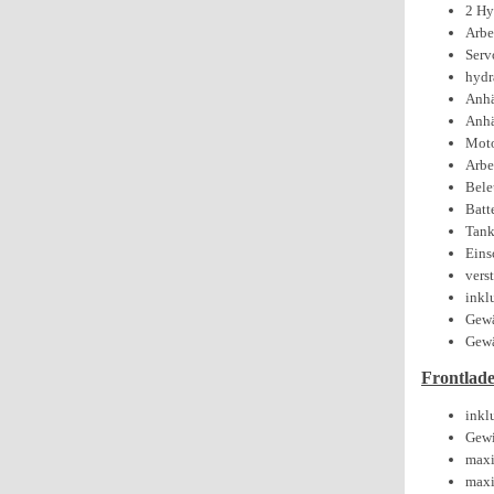
2 Hy
Arbe
Serv
hydr
Anhä
Anhä
Moto
Arbe
Bele
Batt
Tank
Eins
vers
inkl
Gewä
Gewä
Frontlad
inkl
Gewi
maxi
maxi