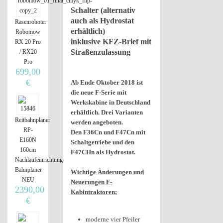
Schalter (alternativ
auch als Hydrostat
Rasenroboter
erhältlich)
Robomow
inklusive KFZ-Brief mit
RX 20 Pro
Straßenzulassung
/ RX20
Pro
699,00
€
Ab Ende Oktober 2018 ist
die neue F-Serie mit
Werkskabine in Deutschland
erhältlich. Drei Varianten
Reitbahnplaner
werden angeboten.
RP-
Den F36Cn und F47Cn mit
E160N
Schaltgetriebe und den
160cm
F47CHn als Hydrostat.
Nachlaufeinrichtung
Bahnplaner
Wichtige Änderungen und
NEU
Neuerungen F-
2390,00
Kabintraktoren:
€
moderne vier Pfeiler