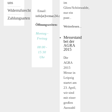
uns
im
Glien/Schönwalde,
Widerrufsrecht
Email:
nur ein
info[at]vemac24.com
paar...
Zahlungsarten
Öffnungszeiten:
Weiterlesen...
Montag -
Messestand
Freitag
bei der
AGRA
08:00 -
2015
15:30
Uhr
Die
AGRA
2015
Messe in
Leipzig
startet am
23. April,
wir sind
mit einer
großen
Auswahl