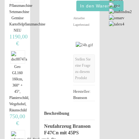
Pflanzmaschine
Setzmaschine
Gemüse
Aktueller
Kartoffelpflanzmaschine
Lagerbestand
NEU
1190,00
€
Stellen Sie
eine Frage
Geo
zu diesem
GL160
Produkt
160cm,
360° +
Hersteller:
45°,
Branson
Planierschild,
Wegehobel,
Räumschild
Beschreibung
750,00
€
Neufahrzeug Branson
F47Cn mit 45PS