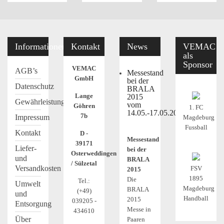
Informationen
Kontakt
News
VEMAC
als
Sponsor
VEMAC
AGB’s
Messestand
GmbH
bei der
Datenschutz
BRALA
Lange
2015
Gewährleistung
vom
Göhren
1. FC
14.05.-17.05.2015
7b
Impressum
Magdeburg
Fussball
Kontakt
D -
Messestand
39171
Liefer-
bei der
Osterweddingen
und
BRALA
/ Sülzetal
Versandkosten
FSV
2015
1895
Die
Tel.:
Umwelt
Magdeburg
BRALA
(+49)
und
Handball
2015
039205 -
Entsorgung
Messe in
434610
Über
Paaren