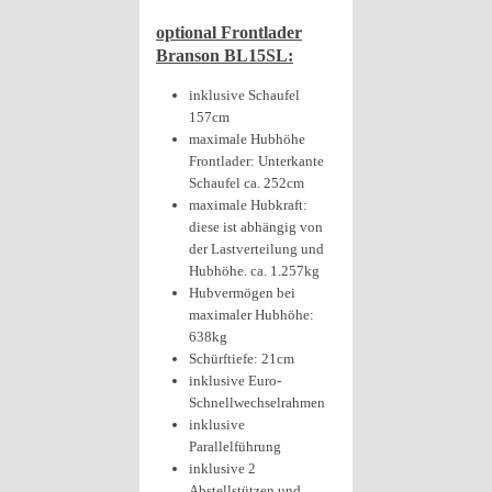
optional Frontlader
Branson BL15SL:
inklusive Schaufel
157cm
maximale Hubhöhe
Frontlader: Unterkante
Schaufel ca. 252cm
maximale Hubkraft:
diese ist abhängig von
der Lastverteilung und
Hubhöhe. ca. 1.257kg
Hubvermögen bei
maximaler Hubhöhe:
638kg
Schürftiefe: 21cm
inklusive Euro-
Schnellwechselrahmen
inklusive
Parallelführung
inklusive 2
Abstellstützen und