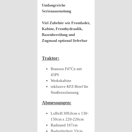
Umfangreiche
Serienausstattung
Viel Zubehör wie Frontlader,
Kabine, Fronthydraulik,
Rasenbereifung und
Zugmaul optional lieferbar
Traktor:
Branson F47Cn mit
45PS
Werkskabine
inklusive KFZ-Brief für
Straßenzulassung
Abmessungen:
LxBxH 309,6cm x 130-
150cm x 220-226cm
Radstand 167cm
Bodenfreiheit 33cm