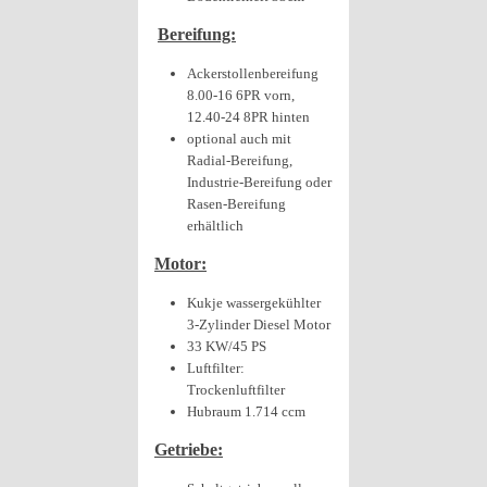
Bereifung:
Ackerstollenbereifung
8.00-16 6PR vorn,
12.40-24 8PR hinten
optional auch mit
Radial-Bereifung,
Industrie-Bereifung oder
Rasen-Bereifung
erhältlich
Motor:
Kukje wassergekühlter
3-Zylinder Diesel Motor
33 KW/45 PS
Luftfilter:
Trockenluftfilter
Hubraum 1.714 ccm
Getriebe: