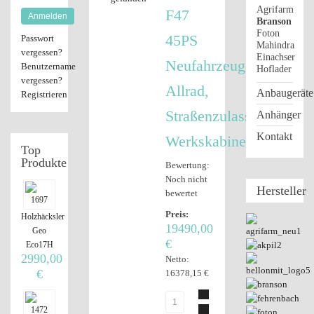
Agrifarm
F47
Anmelden
Branson
Foton
45PS
Passwort
Mahindra
vergessen?
Einachser
Neufahrzeug,
Benutzername
Hoflader
vergessen?
Allrad,
Anbaugeräte
Registrieren
Straßenzulassung,
Anhänger
Kontakt
Werkskabine
Top
Produkte
Bewertung:
Noch nicht
Hersteller
bewertet
Preis:
Holzhäcksler
19490,00
Geo
€
Eco17H
2990,00
Netto:
€
16378,15 €