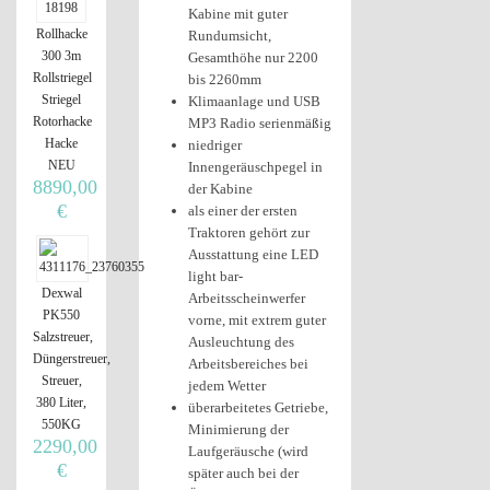
Kabine mit guter
Rollhacke
Rundumsicht,
300 3m
Gesamthöhe nur 2200
Rollstriegel
bis 2260mm
Striegel
Klimaanlage und USB
Rotorhacke
MP3 Radio serienmäßig
Hacke
niedriger
NEU
Innengeräuschpegel in
8890,00
der Kabine
€
als einer der ersten
Traktoren gehört zur
Ausstattung eine LED
light bar-
Dexwal
Arbeitsscheinwerfer
PK550
vorne, mit extrem guter
Salzstreuer,
Ausleuchtung des
Düngerstreuer,
Arbeitsbereiches bei
Streuer,
jedem Wetter
380 Liter,
überarbeitetes Getriebe,
550KG
Minimierung der
2290,00
Laufgeräusche (wird
€
später auch bei der