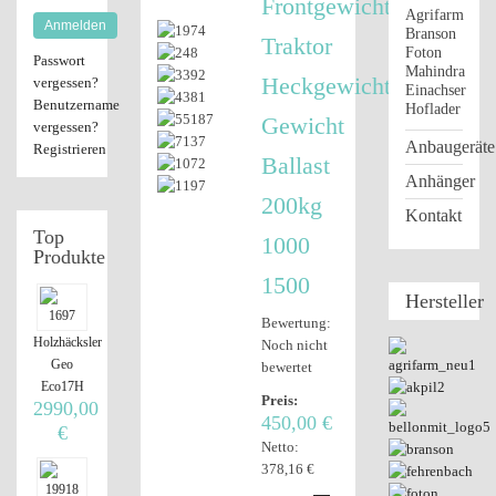
Frontgewicht
Agrifarm
Anmelden
Branson
Traktor
Foton
Passwort
Mahindra
Heckgewicht
vergessen?
Einachser
Benutzername
Hoflader
Gewicht
vergessen?
Anbaugeräte
Registrieren
Ballast
Anhänger
200kg
Kontakt
Top
1000
Produkte
1500
Hersteller
Bewertung:
Holzhäcksler
Noch nicht
Geo
bewertet
Eco17H
Preis:
2990,00
450,00 €
€
Netto:
378,16 €