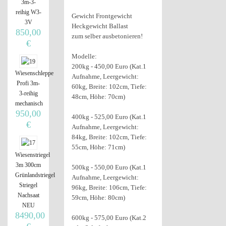
3m-3-
reihig W3-
Gewicht Frontgewicht
3V
Heckgewicht Ballast
850,00
zum selber ausbetonieren!
€
Modelle:
200kg - 450,00 Euro (Kat.1
Wiesenschleppe
Aufnahme, Leergewicht:
Profi 3m-
60kg, Breite: 102cm, Tiefe:
3-reihig
48cm, Höhe: 70cm)
mechanisch
950,00
400kg - 525,00 Euro (Kat.1
€
Aufnahme, Leergewicht:
84kg, Breite: 102cm, Tiefe:
55cm, Höhe: 71cm)
Wiesenstriegel
3m 300cm
500kg - 550,00 Euro (Kat.1
Grünlandstriegel
Aufnahme, Leergewicht:
Striegel
96kg, Breite: 106cm, Tiefe:
Nachsaat
59cm, Höhe: 80cm)
NEU
8490,00
600kg - 575,00 Euro (Kat.2