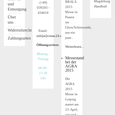
Magdeburg
BRALA
(+49)
und
Handball
2015
039205 -
Entsorgung
Messe in
434610
Über
Paaren
uns
im
Glien/Schönwalde,
Widerrufsrecht
Email:
nur ein
info[at]vemac24.com
paar...
Zahlungsarten
Öffnungszeiten:
Weiterlesen...
Montag -
Messestand
Freitag
bei der
AGRA
08:00 -
2015
15:30
Uhr
Die
AGRA
2015
Messe in
Leipzig
startet am
23. April,
wir sind