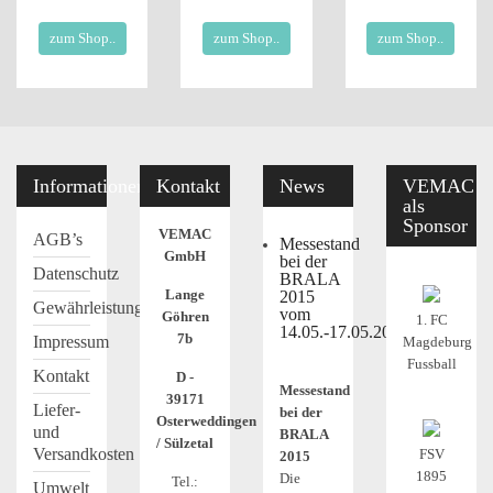
zum Shop..
zum Shop..
zum Shop..
Informationen
Kontakt
News
VEMAC
als
Sponsor
VEMAC
AGB’s
Messestand
GmbH
bei der
Datenschutz
BRALA
Lange
2015
Gewährleistung
vom
Göhren
1. FC
14.05.-17.05.2015
7b
Impressum
Magdeburg
Fussball
Kontakt
D -
Messestand
39171
Liefer-
bei der
Osterweddingen
und
BRALA
/ Sülzetal
Versandkosten
FSV
2015
1895
Die
Tel.:
Umwelt