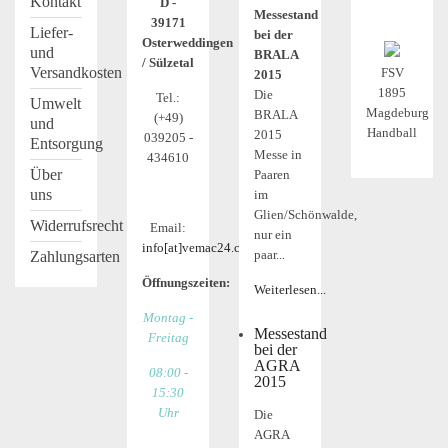
Kontakt
D -
Messestand
39171
Liefer-
bei der
Osterweddingen
und
BRALA
/ Sülzetal
Versandkosten
FSV
2015
1895
Die
Tel.:
Umwelt
Magdeburg
BRALA
(+49)
und
Handball
2015
039205 -
Entsorgung
Messe in
434610
Über
Paaren
uns
im
Glien/Schönwalde,
Widerrufsrecht
Email:
nur ein
info[at]vemac24.com
paar...
Zahlungsarten
Öffnungszeiten:
Weiterlesen...
Montag -
Messestand
Freitag
bei der
AGRA
08:00 -
2015
15:30
Uhr
Die
AGRA