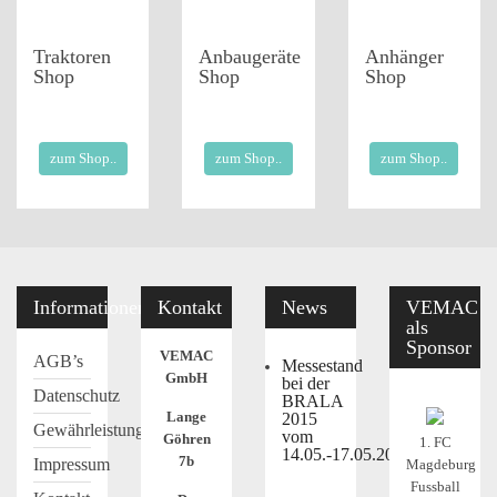
Traktoren
Anbaugeräte
Anhänger
Shop
Shop
Shop
zum Shop..
zum Shop..
zum Shop..
Informationen
Kontakt
News
VEMAC
als
Sponsor
VEMAC
AGB’s
Messestand
GmbH
bei der
Datenschutz
BRALA
Lange
2015
Gewährleistung
vom
Göhren
1. FC
14.05.-17.05.2015
7b
Impressum
Magdeburg
Fussball