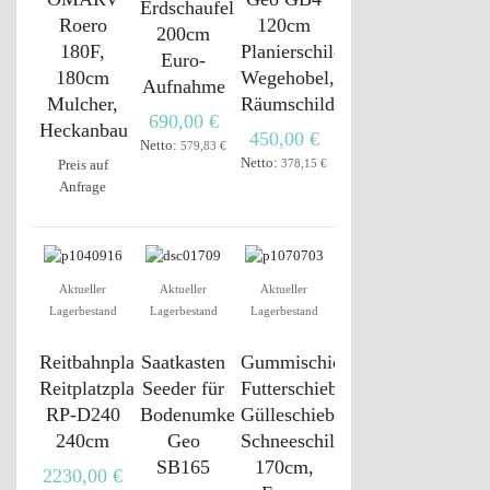
Erdschaufel
Roero
120cm
200cm
180F,
Planierschild,
Euro-
180cm
Wegehobel,
Aufnahme
Mulcher,
Räumschild
690,00 €
Heckanbau
450,00 €
Netto:
579,83 €
Netto:
Preis auf
378,15 €
Anfrage
Aktueller
Aktueller
Aktueller
Lagerbestand
Lagerbestand
Lagerbestand
Reitbahnplaner
Saatkasten
Gummischieber,
Reitplatzplaner
Seeder für
Futterschieber,
RP-D240
Bodenumkehrfräse
Gülleschieber,
240cm
Geo
Schneeschild,
SB165
170cm,
2230,00 €