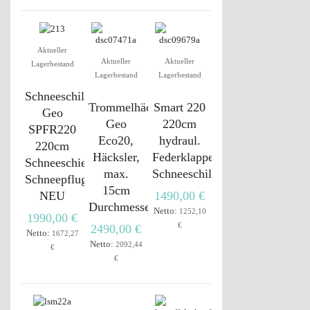
Aktueller
Aktueller
Aktueller
Lagerbestand
Lagerbestand
Lagerbestand
Schneeschild
Trommelhäcksler
Smart 220
Geo
Geo
220cm
SPFR220
Eco20,
hydraul.
220cm
Häcksler,
Federklappen
Schneeschieber
max.
Schneeschild
Schneepflug
15cm
NEU
1490,00 €
Durchmesser
Netto:
1252,10
1990,00 €
€
2490,00 €
Netto:
1672,27
Netto:
2092,44
€
€