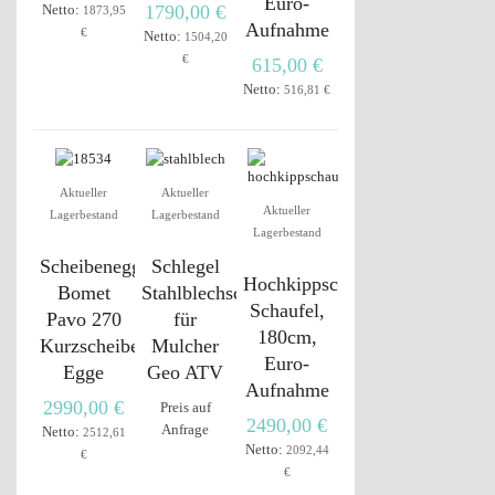
Euro-
Netto:
1790,00 €
1873,95
Aufnahme
€
Netto:
1504,20
€
615,00 €
Netto:
516,81 €
Aktueller
Aktueller
Aktueller
Lagerbestand
Lagerbestand
Lagerbestand
Scheibenegge
Schlegel
Hochkippschaufel,
Bomet
Stahlblechschlegel
Schaufel,
Pavo 270
für
180cm,
Kurzscheibenegge
Mulcher
Euro-
Egge
Geo ATV
Aufnahme
2990,00 €
Preis auf
2490,00 €
Anfrage
Netto:
2512,61
Netto:
2092,44
€
€