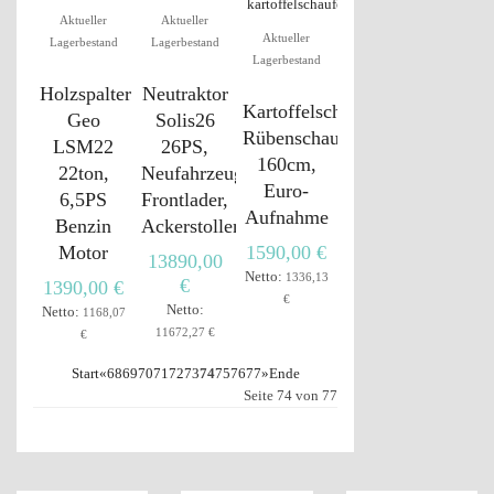
Aktueller
Aktueller
Aktueller
Lagerbestand
Lagerbestand
Lagerbestand
Holzspalter
Neutraktor
Kartoffelschaufel,
Geo
Solis26
Rübenschaufel,
LSM22
26PS,
160cm,
22ton,
Neufahrzeug,
Euro-
6,5PS
Frontlader,
Aufnahme
Benzin
Ackerstollenbereifung
Motor
1590,00 €
13890,00
Netto:
1336,13
€
1390,00 €
€
Netto:
Netto:
1168,07
11672,27 €
€
Start
«
68
69
70
71
72
73
74
75
76
77
»
Ende
Seite 74 von 77