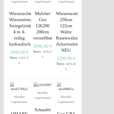
Lagerbestand
Lagerbestand
Lagerbestand
Wiesenschleppe
Mulcher
Wiesenwalze
Wiesenstriegel
Geo
250cm
Striegelzinken
GK200
122cm
4 m 4-
200cm
Walze
reihig
verstellbar
Rasenwalze
hydraulisch
Ackerwalze
2890,00 €
NEU
2890,00 €
Netto:
2428,57
€
Netto:
5290,00 €
2428,57
€
Netto:
4445,38
€
Aktueller
Aktueller
Aktueller
Lagerbestand
Lagerbestand
Lagerbestand
Schaufel
OMARV
Geo GB4