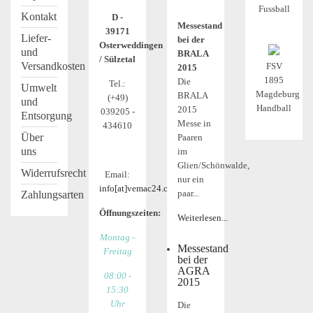
Fussball
Kontakt
D -
Messestand
39171
Liefer-
bei der
Osterweddingen
und
BRALA
/ Sülzetal
Versandkosten
FSV
2015
1895
Die
Tel.:
Umwelt
Magdeburg
BRALA
(+49)
und
Handball
2015
039205 -
Entsorgung
Messe in
434610
Über
Paaren
uns
im
Glien/Schönwalde,
Widerrufsrecht
Email:
nur ein
info[at]vemac24.com
paar...
Zahlungsarten
Öffnungszeiten:
Weiterlesen...
Montag -
Messestand
Freitag
bei der
AGRA
08:00 -
2015
15:30
Uhr
Die