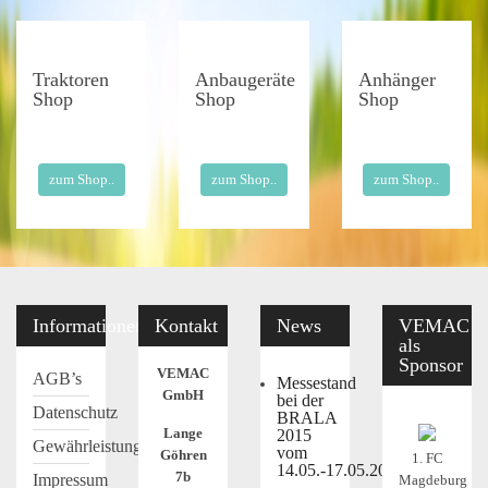
Traktoren
Anbaugeräte
Anhänger
Shop
Shop
Shop
zum Shop..
zum Shop..
zum Shop..
Informationen
Kontakt
News
VEMAC
als
Sponsor
VEMAC
AGB’s
Messestand
GmbH
bei der
Datenschutz
BRALA
Lange
2015
Gewährleistung
vom
Göhren
1. FC
14.05.-17.05.2015
7b
Impressum
Magdeburg