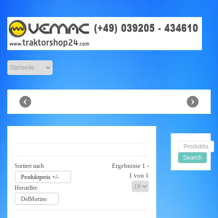
Anbaugeräte
Shop
‹
›
Ergebnisse 1 -
Sortiert nach
1 von 1
Produktpreis +/-
Hersteller:
DelMorino