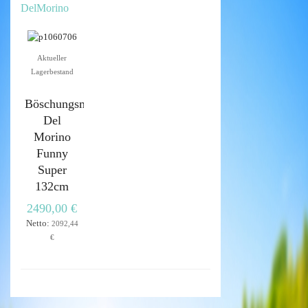
DelMorino
Aktueller
Lagerbestand
Böschungsmulcher
Del
Morino
Funny
Super
132cm
2490,00 €
Netto:
2092,44
€