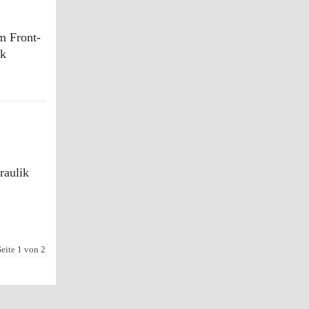
 Front-
ik
aulik
Seite 1 von 2