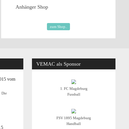
Anhänger
Shop
zum Shop..
VEMAC
als Sponsor
2015 vom
1. FC Magdeburg
Die
Fussball
FSV 1895 Magdeburg
Handball
15