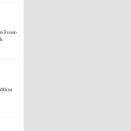
 Front-
ik
600cm