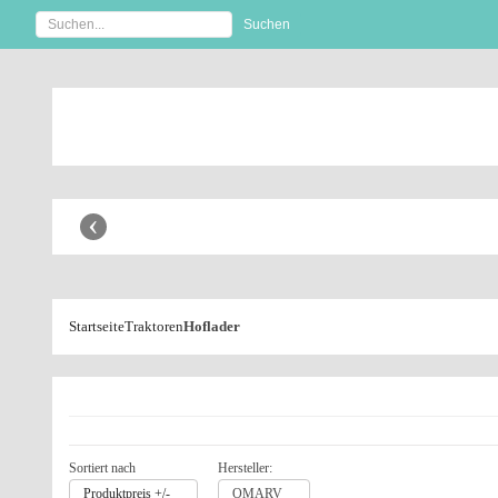
Anbaugeräte Shop
‹
Startseite
Traktoren
Hoflader
Sortiert nach
Hersteller:
Produktpreis +/-
OMARV