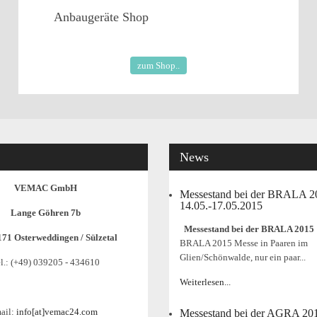
Anbaugeräte
Shop
zum Shop..
News
VEMAC GmbH
Messestand bei der BRALA 
14.05.-17.05.2015
Lange Göhren 7b
Messestand bei der BRALA 2015
171 Osterweddingen / Sülzetal
BRALA 2015 Messe in Paaren im
Glien/Schönwalde, nur ein paar...
l.: (+49) 039205 - 434610
Weiterlesen...
ail:
info[at]vemac24.com
Messestand bei der AGRA 20