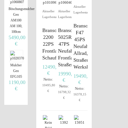
Aktueller
Böschungsmulcher
Aktueller
Aktueller
Lagerbestand
Geo
Lagerbestand
Lagerbestand
AM100
Branson
AM 100,
Branson
Branson
100cm
F47
2200
5025R
5490,00
45PS
€
22PS
47PS
Neufahrzeug,
Frontlader
Neufahrzeug,
Allrad,
Schaufel
Frontlader,
Straßenzulassung,
Straßenzulassung
Mulcher
12490,00
Werkskabine
Geo
€
19990,00
19490,00
EFG105
Netto:
€
1190,00
€
10495,80
Netto:
€
Netto:
€
16798,32
16378,15
€
€