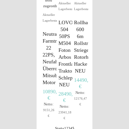
Aktueller
Aktueller
Lagerbestand
Lagerbestand
Aktueller
Lagerbestand
LOVOL
Rollhacke
504
600
Neutraktor
50PS
6m
Farmtrac
M504
Rollstriegel
22
Foton
Striegel
22PS,
Arbos
Rotorhacke
Neufahrzeug,
Frontlader
Hacke
Überrollbügel,
Traktor
NEU
Mitsubishi
Schlepper
14490,00
Motor
NEU
€
10890,00
Netto:
28490,00
€
12176,47
€
Netto:
€
Netto:
9151,26
23941,18
€
€
Start
«
1
2
3
4
5