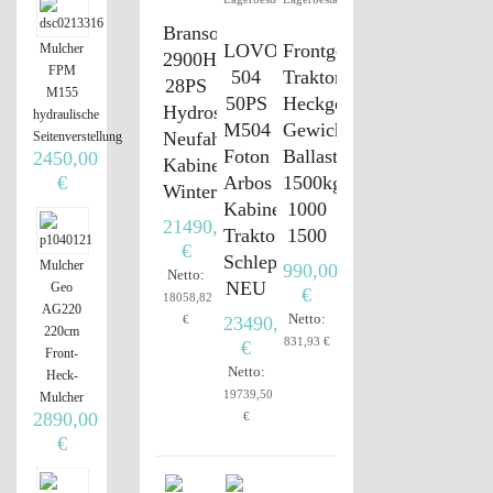
Branson
LOVOL
Frontgewicht
Mulcher
2900H
FPM
504
Traktor
28PS
M155
50PS
Heckgewicht
Hydrostat,
hydraulische
M504
Gewicht
Neufahrzeug,
Seitenverstellung
Foton
Ballast
2450,00
Kabine,
Arbos
1500kg
€
Winterdienst
Kabine
1000
21490,00
Traktor
1500
€
Schlepper
Mulcher
990,00
Netto:
NEU
Geo
€
18058,82
AG220
Netto:
€
23490,00
220cm
831,93 €
€
Front-
Netto:
Heck-
19739,50
Mulcher
2890,00
€
€