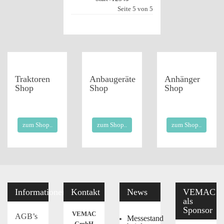
Seite 5 von 5
Traktoren
Anbaugeräte
Anhänger
Shop
Shop
Shop
zum Shop..
zum Shop..
zum Shop..
Informationen
Kontakt
News
VEMAC
als
Sponsor
VEMAC
AGB’s
Messestand
GmbH