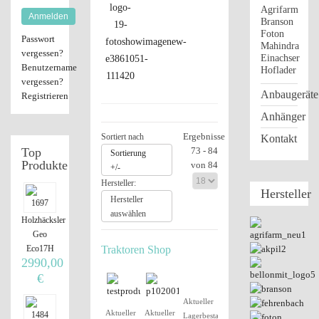
Agrifarm
Anmelden
Branson
Foton
Passwort
Mahindra
vergessen?
Einachser
Benutzername
Hoflader
vergessen?
Anbaugeräte
Registrieren
Anhänger
Ergebnisse
Sortiert nach
Kontakt
Top
73 - 84
Sortierung
Produkte
von 84
+/-
Hersteller:
Hersteller
Hersteller
auswählen
Holzhäcksler
Geo
Eco17H
Traktoren Shop
2990,00
€
Aktueller
Aktueller
Aktueller
Lagerbestand