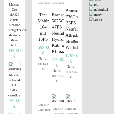
Lagerbestand
Lagerbestand
Mulcher
Geo
Branson
Test
Branson
MA220
F36Cn
220cm
Mahindra
5025CH
36PS
Menasor
164
47PS
Neufahrzeug,
Schlegelmulcher
mit
Neufahrzeug,
Allrad,
Mähwerk
16PS
Hydrostat,
Mäher
Straßenzulassung,
Kabine,
NEU
6990,00
Werkskabine
3390,00
Klimaanlage
€
17990,00
€
Netto:
21990,00
€
5873,95
€
Netto:
€
Netto:
15117,65
Mulcher
18478,99
€
Bellon M
€
TTC
120cm
verstellbar
1520,00
Aktueller
€
Aktueller
Aktueller
Lagerbestand
Lagerbestand
Lagerbestand