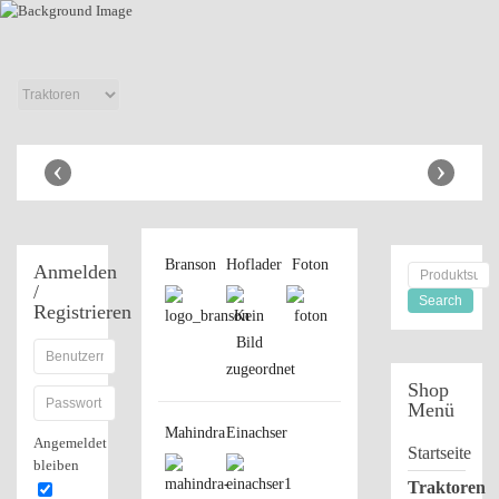
Anbaugeräte
Shop
‹
›
Branson
Hoflader
Foton
Anmelden
/
Registrieren
Shop
Menü
Mahindra
Einachser
Angemeldet
Startseite
bleiben
Traktoren