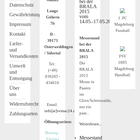
bei der
Datenschutz
BRALA
Lange
2015
Gewährleistung
vom
Göhren
1. FC
14.05.-17.05.2015
7b
Impressum
Magdeburg
Fussball
Kontakt
D -
Messestand
39171
Liefer-
bei der
Osterweddingen
und
BRALA
/ Sülzetal
Versandkosten
FSV
2015
1895
Die
Tel.:
Umwelt
Magdeburg
BRALA
(+49)
und
Handball
2015
039205 -
Entsorgung
Messe in
434610
Über
Paaren
uns
im
Glien/Schönwalde,
Widerrufsrecht
Email:
nur ein
info[at]vemac24.com
paar...
Zahlungsarten
Öffnungszeiten:
Weiterlesen...
Montag -
Messestand
Freitag