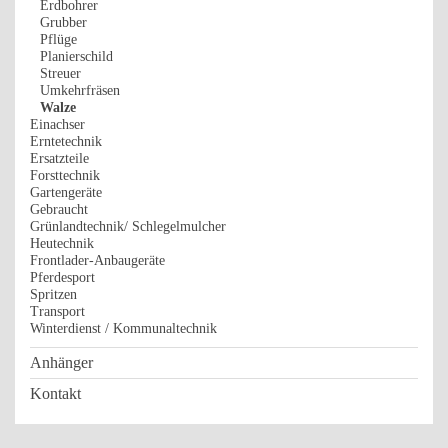
Erdbohrer
Grubber
Pflüge
Planierschild
Streuer
Umkehrfräsen
Walze
Einachser
Erntetechnik
Ersatzteile
Forsttechnik
Gartengeräte
Gebraucht
Grünlandtechnik/ Schlegelmulcher
Heutechnik
Frontlader-Anbaugeräte
Pferdesport
Spritzen
Transport
Winterdienst / Kommunaltechnik
Anhänger
Kontakt