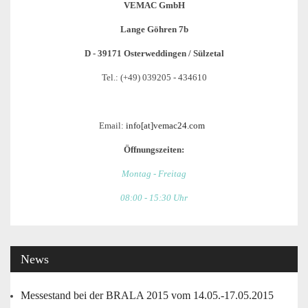
VEMAC GmbH
Lange Göhren 7b
D - 39171 Osterweddingen / Sülzetal
Tel.: (+49) 039205 - 434610
Email:
info[at]vemac24.com
Öffnungszeiten:
Montag - Freitag
08:00 - 15:30 Uhr
News
Messestand bei der BRALA 2015 vom 14.05.-17.05.2015